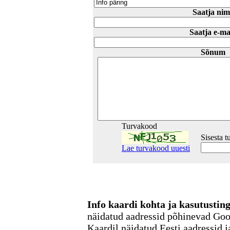
Saatja nim
Saatja e-ma
Sõnum
Turvakood
Sisesta 
Lae turvakood uuesti
Info kaardi kohta ja kasutusti
näidatud aadressid põhinevad Go
Kaardil näidatud Eesti aadressid j