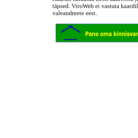
täpsed. ViroWeb ei vastuta kaardi
valeandmete eest.