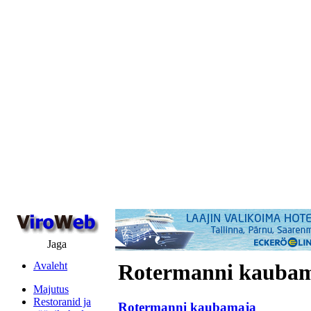
Jaga
Avaleht
Rotermanni kauba
Majutus
Restoranid ja
Rotermanni kaubamaja