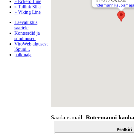
Tel +372 626 4200
» Eckerö Line
rotermannikaubamaja
» Tallink Silja
» Viking Line
Laevaliiklus
saartele
Kontserdid ja
sündmused
ViroWeb algusest
lõpuni...
palkmaja
Pärnu majoitus
huoneisto.eu
Saada e-mail:
Rotermanni kaub
Pealkiri