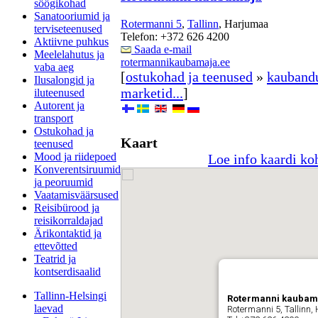
söögikohad
Sanatooriumid ja
Rotermanni 5
,
Tallinn
, Harjumaa
terviseteenused
Telefon: +372 626 4200
Aktiivne puhkus
Saada e-mail
Meelelahutus ja
rotermannikaubamaja.ee
vaba aeg
[
ostukohad ja teenused
»
kauband
Ilusalongid ja
marketid...
]
iluteenused
Autorent ja
transport
Ostukohad ja
Kaart
teenused
Mood ja riidepoed
Loe info kaardi ko
Konverentsiruumid
ja peoruumid
Vaatamisväärsused
Reisibürood ja
reisikorraldajad
Ärikontaktid ja
ettevõtted
Teatrid ja
kontserdisaalid
Tallinn-Helsingi
Rotermanni kaubam
laevad
Rotermanni 5, Tallinn