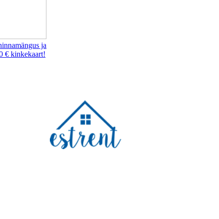
hinnamängus ja
0 € kinkekaart!