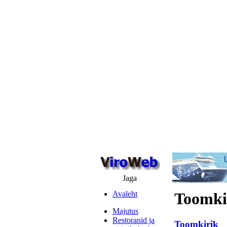
Jaga
Avaleht
Toomki
Majutus
Restoranid ja
Toomkirik