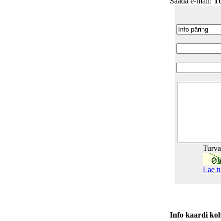
Saada e-mail:
T
Turv
Lae t
Info kaardi ko