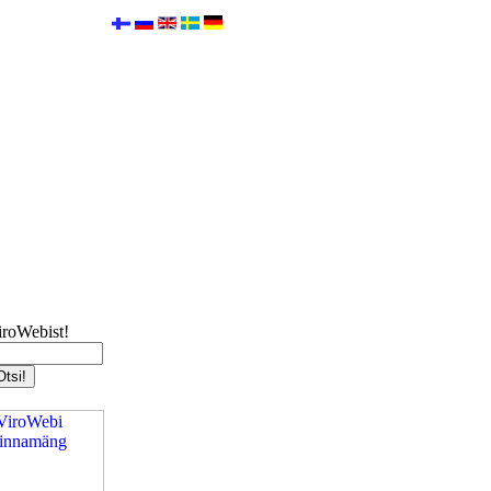
iroWebist!