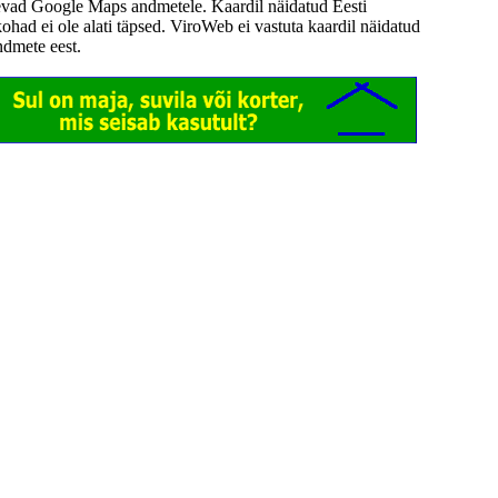
evad Google Maps andmetele. Kaardil näidatud Eesti
kohad ei ole alati täpsed. ViroWeb ei vastuta kaardil näidatud
ndmete eest.