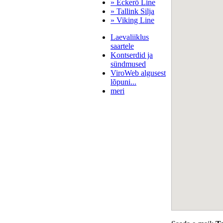
» Eckerö Line
» Tallink Silja
» Viking Line
Laevaliiklus
saartele
Kontserdid ja
sündmused
ViroWeb algusest
lõpuni...
meri
Pärnu majoitus
huoneisto.eu