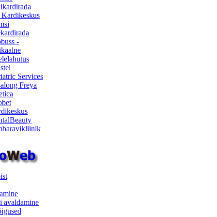
ikardirada
 Kardikeskus
msi
ekardirada
buss -
kaalne
lelahutus
stel
iatric Services
salong Freya
etica
obet
dikeskus
talBeauty
baravikliinik
ist
samine
i avaldamine
iõigused