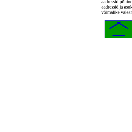
aadressid põhin
aadressid ja asu
võimalike valea