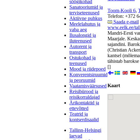
söögikohad
Sanatooriumid ja
Toom-Kooli 6
,
terviseteenused
Telefon: +372 
Aktiivne puhkus
Saada e-mail
Meelelahutus ja
www.eelk.ee/tal
vaba aeg
Mandri-Eesti va
Ilusalongid ja
Maarjale. Keska
iluteenused
sajandini. Barok
Autorent ja
(Christian Acker
transport
kantsel (mõlema
Ostukohad ja
tähistab barokse
teenused
[]
Mood ja riidepoed
Konverentsiruumid
ja peoruumid
Kaart
Vaatamisväärsused
Reisibürood ja
reisikorraldajad
Ärikontaktid ja
ettevõtted
Teatrid ja
kontserdisaalid
Tallinn-Helsingi
laevad