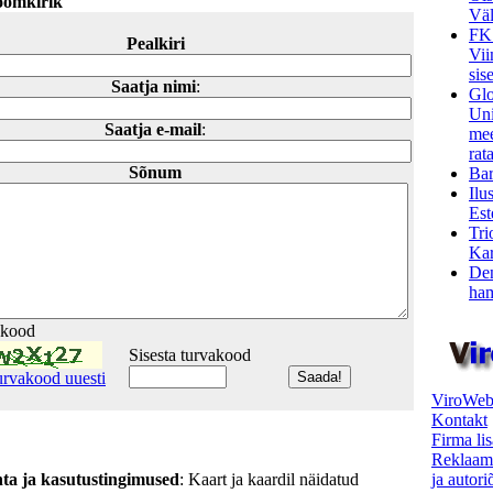
oomkirik
Väl
FK
Pealkiri
Vii
sis
Saatja nimi
:
Glo
Uni
Saatja e-mail
:
mee
rata
Sõnum
Bar
Ilu
Est
Tri
Kar
Den
ham
akood
Sisesta turvakood
urvakood uuesti
ViroWeb
Kontakt
Firma li
Reklaam
ja autor
hta ja kasutustingimused
: Kaart ja kaardil näidatud