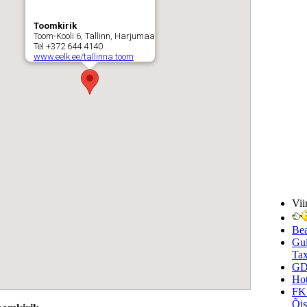
Toomkirik
Toom-Kooli 6, Tallinn, Harjumaa
Tel +372 644 4140
www.eelk.ee/tallinna.toom
Vii
Be
Gui
Tax
GD
Hot
FK
Õi