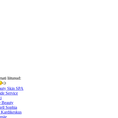
mati liitunud:
auty Skin SPA
de Service
i
 Beauty
ell Sophia
 Kardikeskus
smäe