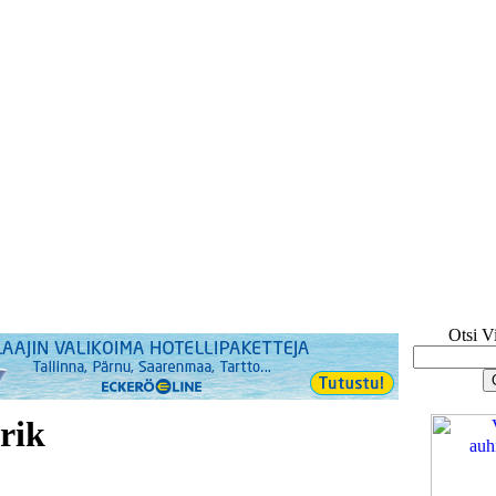
Otsi V
rik