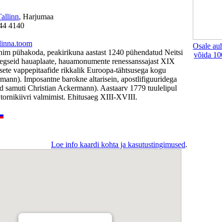
Tallinn
, Harjumaa
644 4140
linna.toom
Osale au
nim pühakoda, peakirikuna aastast 1240 pühendatud Neitsi
võida 10
egseid hauaplaate, hauamonumente renessanssajast XIX
sete vappepitaafide rikkalik Euroopa-tähtsusega kogu
mann). Imposantne barokne altarisein, apostlifiguuridega
d samuti Christian Ackermann). Aastaarv 1779 tuulelipul
 tornikiivri valmimist. Ehitusaeg XIII-XVIII.
Loe info kaardi kohta ja kasutustingimused
.