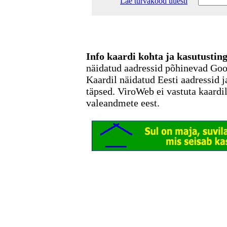
Lae turvakood uuesti
Info kaardi kohta ja kasutusti
näidatud aadressid põhinevad Go
Kaardil näidatud Eesti aadressid j
täpsed. ViroWeb ei vastuta kaardi
valeandmete eest.