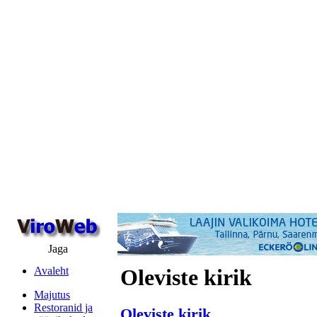
Jaga
Avaleht
Oleviste kirik
Majutus
Restoranid ja
Oleviste kirik