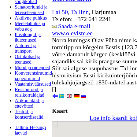
söögikohad
Sanatooriumid ja
Lai 50
,
Tallinn
, Harjumaa
terviseteenused
Aktiivne puhkus
Telefon: +372 641 2241
Meelelahutus ja
Saada e-mail
vaba aeg
www.oleviste.ee
Ilusalongid ja
Norra kuningas Olav Püha nime k
iluteenused
Autorent ja
tornitipp on kõrgeim Eestis (123,
transport
võrreldamatult kõrged (kesklöövi
Ostukohad ja
sajandiks sai kirik praeguse suuru
teenused
Mood ja riidepoed
Siit sai alguse usupuhastus Tallin
Konverentsiruumid
historitsism Eesti kirikuinterjöör
ja peoruumid
tulekahjujärgseil 1830-ndatel aas
Vaatamisväärsused
[]
Reisibürood ja
reisikorraldajad
Ärikontaktid ja
ettevõtted
Kaart
Teatrid ja
kontserdisaalid
Loe info kaardi ko
Tallinn-Helsingi
laevad