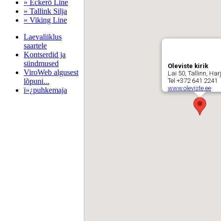
» Eckerö Line
» Tallink Silja
» Viking Line
Laevaliiklus
saartele
Kontserdid ja
sündmused
Oleviste kirik
ViroWeb algusest
Lai 50, Tallinn, H
lõpuni...
Tel +372 641 2241
www.oleviste.ee
ï»¿puhkemaja
Pärnu majoitus
huoneisto.eu