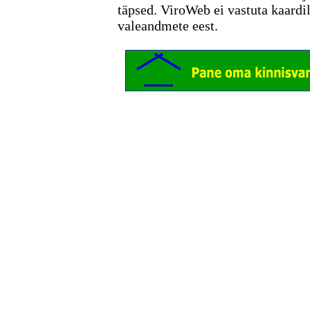
täpsed. ViroWeb ei vastuta kaardi
valeandmete eest.