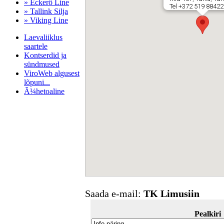
» Eckerö Line
Tel +372 519 88422
» Tallink Silja
» Viking Line
Laevaliiklus
saartele
Kontserdid ja
sündmused
ViroWeb algusest
lõpuni...
Ã¼hetoaline
Pärnu majoitus
huoneisto.eu
Saada e-mail:
TK Limusiin
Pealkiri