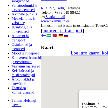
söögikohad
Sanatooriumid ja
Riia 157
,
Tartu
, Tartumaa
terviseteenused
Telefon: +372 519 88422
Aktiivne puhkus
Saada e-mail
Meelelahutus ja
www.tklimusiin.ee
vaba aeg
Limusiini rent Eestis (must Lincoln TownCar
Ilusalongid ja
[
autorent ja transport
]
iluteenused
Autorent ja
transport
Ostukohad ja
Kaart
teenused
Loe info kaardi ko
Mood ja riidepoed
Konverentsiruumid
ja peoruumid
Vaatamisväärsused
Reisibürood ja
reisikorraldajad
Ärikontaktid ja
ettevõtted
Teatrid ja
kontserdisaalid
Tallinn-Helsingi
TK Limusiin
laevad
Riia 157, Tartu, T