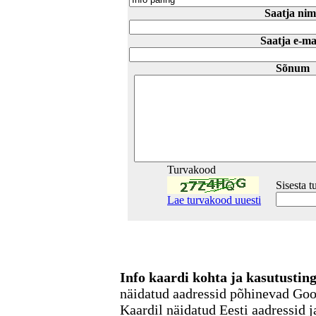
Saatja nim
Saatja e-ma
Sõnum
Turvakood
Sisesta 
Lae turvakood uuesti
Info kaardi kohta ja kasutusti
näidatud aadressid põhinevad Go
Kaardil näidatud Eesti aadressid j