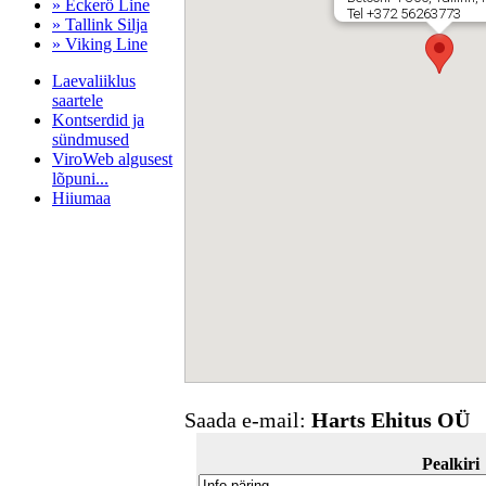
» Eckerö Line
Tel +372 56263773
» Tallink Silja
» Viking Line
Laevaliiklus
saartele
Kontserdid ja
sündmused
ViroWeb algusest
lõpuni...
Hiiumaa
Pärnu majoitus
huoneisto.eu
Saada e-mail:
Harts Ehitus OÜ
Pealkiri