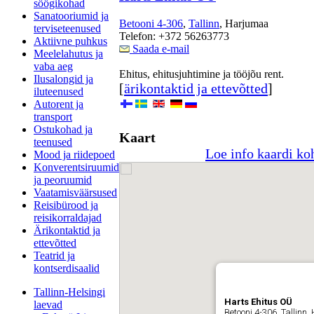
söögikohad
Sanatooriumid ja
Betooni 4-306
,
Tallinn
, Harjumaa
terviseteenused
Telefon: +372 56263773
Aktiivne puhkus
Saada e-mail
Meelelahutus ja
vaba aeg
Ehitus, ehitusjuhtimine ja tööjõu rent.
Ilusalongid ja
[
ärikontaktid ja ettevõtted
]
iluteenused
Autorent ja
transport
Ostukohad ja
Kaart
teenused
Loe info kaardi ko
Mood ja riidepoed
Konverentsiruumid
ja peoruumid
Vaatamisväärsused
Reisibürood ja
reisikorraldajad
Ärikontaktid ja
ettevõtted
Teatrid ja
kontserdisaalid
Tallinn-Helsingi
Harts Ehitus OÜ
laevad
Betooni 4-306, Tallinn