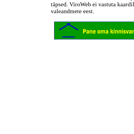
täpsed. ViroWeb ei vastuta kaardi
valeandmete eest.