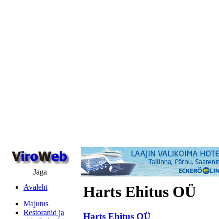
Jaga
Avaleht
Harts Ehitus OÜ
Majutus
Restoranid ja
Harts Ehitus OÜ