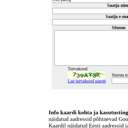
Saatja nim
Saatja e-ma
Sõnum
Turvakood
Sisesta 
Lae turvakood uuesti
Info kaardi kohta ja kasutusti
näidatud aadressid põhinevad Go
Kaardil näidatud Eesti aadressid j