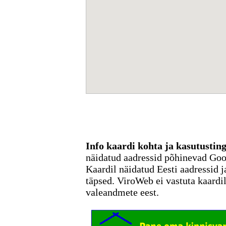
Info kaardi kohta ja kasutusti
näidatud aadressid põhinevad Go
Kaardil näidatud Eesti aadressid j
täpsed. ViroWeb ei vastuta kaardi
valeandmete eest.