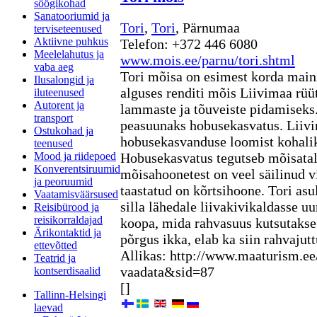
söögikohad
Sanatooriumid ja
Tori
,
Tori
, Pärnumaa
terviseteenused
Aktiivne puhkus
Telefon: +372 446 6080
Meelelahutus ja
www.mois.ee/parnu/tori.shtml
vaba aeg
Tori mõisa on esimest korda mainit
Ilusalongid ja
alguses renditi mõis Liivimaa rüü
iluteenused
Autorent ja
lammaste ja tõuveiste pidamiseks.
transport
peasuunaks hobusekasvatus. Liiv
Ostukohad ja
hobusekasvanduse loomist kohali
teenused
Mood ja riidepoed
Hobusekasvatus tegutseb mõisatall
Konverentsiruumid
mõisahoonetest on veel säilinud vi
ja peoruumid
taastatud on kõrtsihoone. Tori asu
Vaatamisväärsused
silla lähedale liivakivikaldasse u
Reisibürood ja
reisikorraldajad
koopa, mida rahvasuus kutsutakse
Ärikontaktid ja
põrgus ikka, elab ka siin rahvaju
ettevõtted
Allikas: http://www.maaturism.ee
Teatrid ja
vaadata&sid=87
kontserdisaalid
[]
Tallinn-Helsingi
laevad