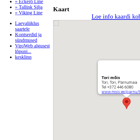
» Eckerö Line
» Tallink Silja
Kaart
» Viking Line
Loe info kaardi ko
Laevaliiklus
saartele
Kontserdid ja
sündmused
ViroWeb algusest
lõpuni...
kesklinn
Tori mõis
Pärnu majoitus
Tori, Tori, Pärnumaa
huoneisto.eu
Tel +372 446 6080
www.mois.ee/parnu/to