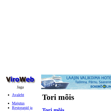
Jaga
Avaleht
Tori mõis
Majutus
Restoranid ja
Tori mõis