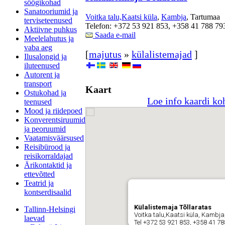
söögikohad
Sanatooriumid ja
Voitka talu,Kaatsi küla
,
Kambja
, Tartumaa
terviseteenused
Telefon: +372 53 921 853, +358 41 788 79
Aktiivne puhkus
Saada e-mail
Meelelahutus ja
vaba aeg
[
majutus
»
külalistemajad
]
Ilusalongid ja
iluteenused
Autorent ja
transport
Kaart
Ostukohad ja
Loe info kaardi ko
teenused
Mood ja riidepoed
Konverentsiruumid
ja peoruumid
Vaatamisväärsused
Reisibürood ja
reisikorraldajad
Ärikontaktid ja
ettevõtted
Teatrid ja
kontserdisaalid
Külalistemaja Tõllaratas
Tallinn-Helsingi
Voitka talu,Kaatsi küla, Kambj
laevad
Tel +372 53 921 853, +358 41 7