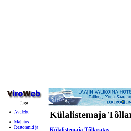
Jaga
Avaleht
Külalistemaja Tõlla
Majutus
Restoranid ja
Külalistemaja Tõllaratas