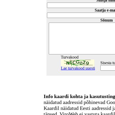
Saatja nim
Saatja e-ma
Sõnum
Turvakood
Sisesta 
Lae turvakood uuesti
Info kaardi kohta ja kasutusti
näidatud aadressid põhinevad Go
Kaardil näidatud Eesti aadressid j
täpsed. ViroWeb ei vastuta kaardi