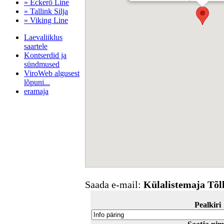
» Eckerö Line
» Tallink Silja
» Viking Line
Laevaliiklus
saartele
Kontserdid ja
sündmused
ViroWeb algusest
lõpuni...
eramaja
Pärnu majoitus
huoneisto.eu
Saada e-mail:
Külalistemaja Tõl
Pealkiri