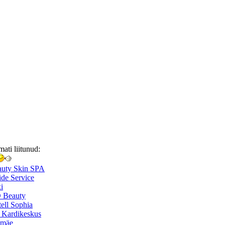
mati liitunud:
auty Skin SPA
de Service
i
 Beauty
ell Sophia
 Kardikeskus
smäe