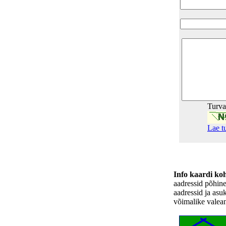
Turv
Lae t
Info kaardi ko
aadressid põhin
aadressid ja asu
võimalike valea