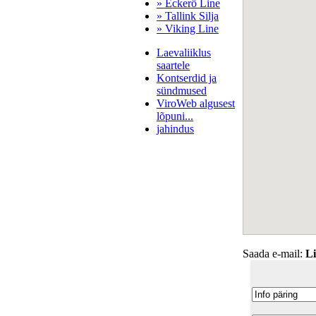
» Eckerö Line
» Tallink Silja
» Viking Line
Laevaliiklus
saartele
Kontserdid ja
sündmused
ViroWeb algusest
lõpuni...
jahindus
Pärnu majoitus
huoneisto.eu
Saada e-mail:
L