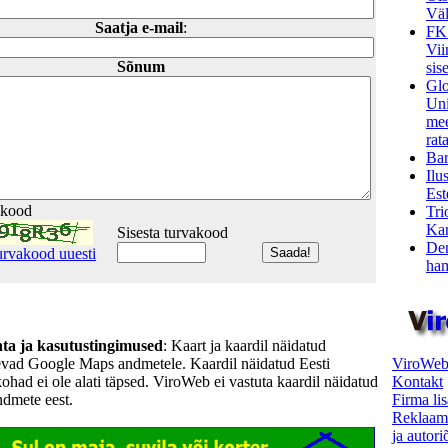
Väl
Saatja e-mail
:
FK
Vii
Sõnum
sis
Glo
Uni
mee
rata
Bar
Ilu
Est
akood
Tri
Kar
Sisesta turvakood
Den
urvakood uuesti
ham
hta ja kasutustingimused
: Kaart ja kaardil näidatud
ViroWeb
evad Google Maps andmetele. Kaardil näidatud Eesti
Kontakt
kohad ei ole alati täpsed. ViroWeb ei vastuta kaardil näidatud
Firma li
ndmete eest.
Reklaam
ja autor