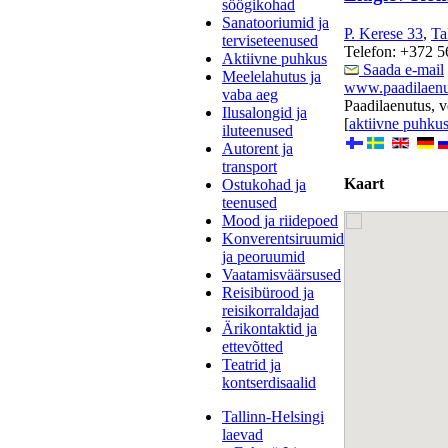
söögikohad
Sanatooriumid ja
P. Kerese 33
,
Ta
terviseteenused
Telefon: +372 5
Aktiivne puhkus
Saada e-mail
Meelelahutus ja
www.paadilaenu
vaba aeg
Paadilaenutus, 
Ilusalongid ja
[
aktiivne puhku
iluteenused
Autorent ja
transport
Kaart
Ostukohad ja
teenused
Mood ja riidepoed
Konverentsiruumid
ja peoruumid
Vaatamisväärsused
Reisibürood ja
reisikorraldajad
Ärikontaktid ja
ettevõtted
Teatrid ja
kontserdisaalid
Tallinn-Helsingi
laevad