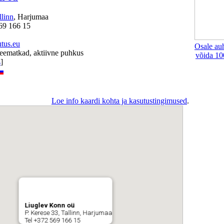
llinn
, Harjumaa
69 166 15
tus.eu
Osale au
veematkad, aktiivne puhkus
võida 10
s
]
Loe info kaardi kohta ja kasutustingimused
.
Liuglev Konn oü
P. Kerese 33, Tallinn, Harjumaa
Tel +372 569 166 15