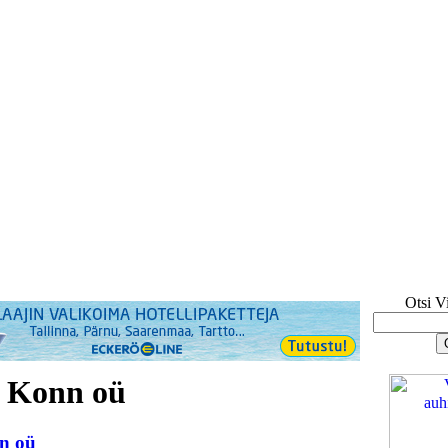
Otsi V
v Konn oü
n oü