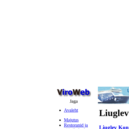
Jaga
Avaleht
Liugle
Majutus
Restoranid ja
Liuglev Kon