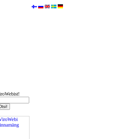
iroWebist!