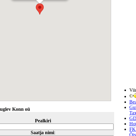
Vii
Be
Gui
iuglev Konn oü
Tax
GD
Pealkiri
Hot
FK
Saatja nimi
:
Õi