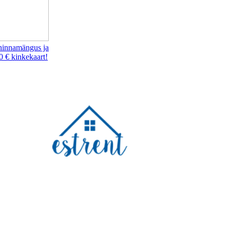
hinnamängus ja
0 € kinkekaart!