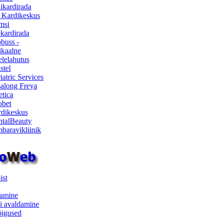
ikardirada
 Kardikeskus
msi
ekardirada
buss -
kaalne
lelahutus
stel
iatric Services
salong Freya
etica
obet
dikeskus
talBeauty
baravikliinik
ist
samine
i avaldamine
iõigused