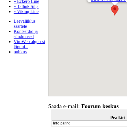
» Eckerö Line
» Tallink Silja
» Viking Line
Laevaliiklus
saartele
Kontserdid ja
sündmused
ViroWeb algusest
lõpuni...
puhkus
Pärnu majoitus
huoneisto.eu
Saada e-mail:
Foorum keskus
Pealkiri