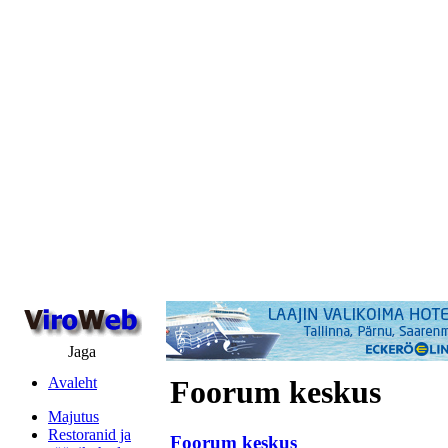
Jaga
Avaleht
Foorum keskus
Majutus
Restoranid ja
Foorum keskus