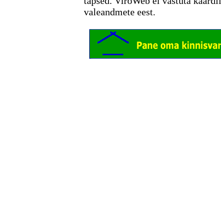
täpsed. ViroWeb ei vastuta kaardi
valeandmete eest.