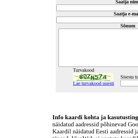
Saatja nim
Saatja e-ma
Sõnum
Turvakood
Sisesta 
Lae turvakood uuesti
Info kaardi kohta ja kasutusti
näidatud aadressid põhinevad Go
Kaardil näidatud Eesti aadressid j