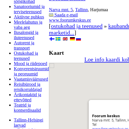
söögikohad
Sanatooriumid ja
Narva mnt. 5
,
Tallinn
, Harjumaa
terviseteenused
Saada e-mail
Aktiivne puhkus
www.foorumkeskus.ee
Meelelahutus ja
[
ostukohad ja teenused
»
kauband
vaba aeg
marketid...
]
Ilusalongid ja
iluteenused
Autorent ja
transport
Kaart
Ostukohad ja
teenused
Loe info kaardi ko
Mood ja riidepoed
Konverentsiruumid
ja peoruumid
Vaatamisväärsused
Reisibürood ja
reisikorraldajad
Ärikontaktid ja
ettevõtted
Teatrid ja
kontserdisaalid
Foorum keskus
Tallinn-Helsingi
Narva mnt. 5, Tallinn
Tel
laevad
www.foorumkeskus.ee