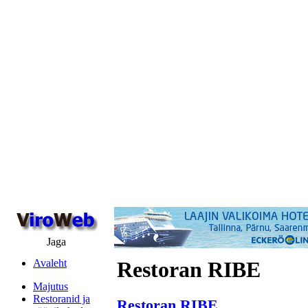
Jaga
Avaleht
Restoran RIBE
Majutus
Restoranid ja
Restoran RIBE