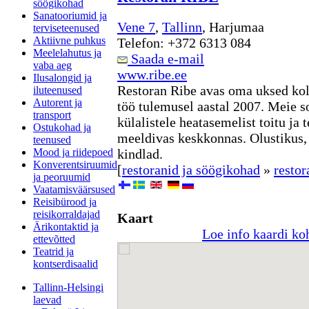
söögikohad
Sanatooriumid ja
Vene 7
,
Tallinn
, Harjumaa
terviseteenused
Aktiivne puhkus
Telefon: +372 6313 084
Meelelahutus ja
Saada e-mail
vaba aeg
www.ribe.ee
Ilusalongid ja
Restoran Ribe avas oma uksed kol
iluteenused
Autorent ja
töö tulemusel aastal 2007. Meie s
transport
külalistele heatasemelist toitu ja 
Ostukohad ja
meeldivas keskkonnas. Olustikus,
teenused
Mood ja riidepoed
kindlad.
Konverentsiruumid
[
restoranid ja söögikohad
»
restor
ja peoruumid
Vaatamisväärsused
Reisibürood ja
reisikorraldajad
Kaart
Ärikontaktid ja
Loe info kaardi ko
ettevõtted
Teatrid ja
kontserdisaalid
Tallinn-Helsingi
laevad