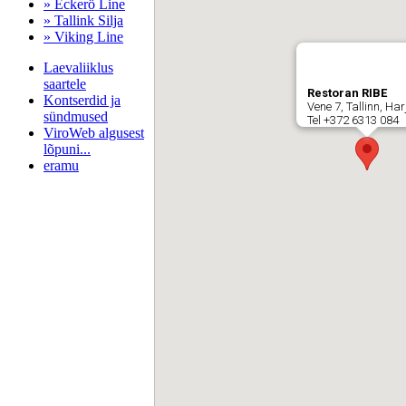
» Eckerö Line
» Tallink Silja
» Viking Line
Laevaliiklus
saartele
Restoran RIBE
Kontserdid ja
Vene 7, Tallinn, H
sündmused
Tel +372 6313 084
ViroWeb algusest
lõpuni...
eramu
Pärnu majoitus
huoneisto.eu