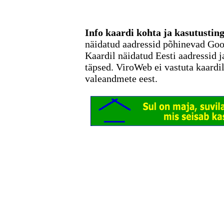
Info kaardi kohta ja kasutusti
näidatud aadressid põhinevad Go
Kaardil näidatud Eesti aadressid j
täpsed. ViroWeb ei vastuta kaardi
valeandmete eest.