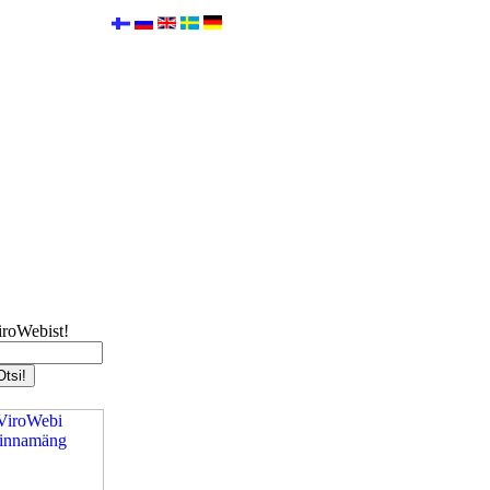
iroWebist!