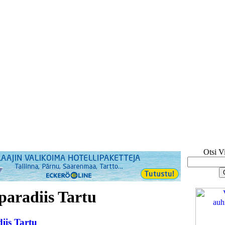
Otsi V
paradiis Tartu
iis Tartu