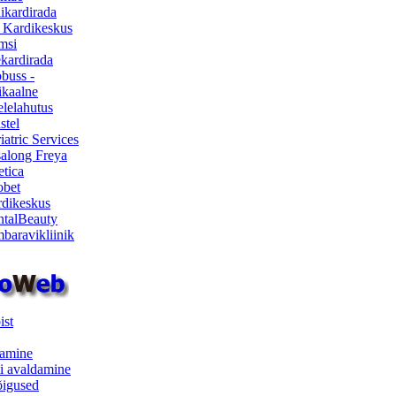
ikardirada
 Kardikeskus
msi
ekardirada
buss -
kaalne
lelahutus
stel
iatric Services
salong Freya
etica
obet
dikeskus
talBeauty
baravikliinik
ist
samine
i avaldamine
iõigused