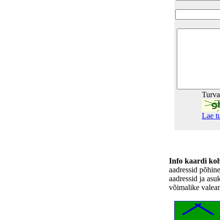
Turv
Lae t
Info kaardi ko
aadressid põhin
aadressid ja asu
võimalike valea