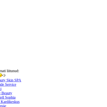
mati liitunud:
auty Skin SPA
de Service
i
 Beauty
ell Sophia
 Kardikeskus
smäe