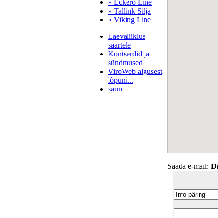
» Eckerö Line
» Tallink Silja
» Viking Line
Laevaliiklus
saartele
Kontserdid ja
sündmused
ViroWeb algusest
lõpuni...
saun
Pärnu majoitus
huoneisto.eu
Saada e-mail:
Di