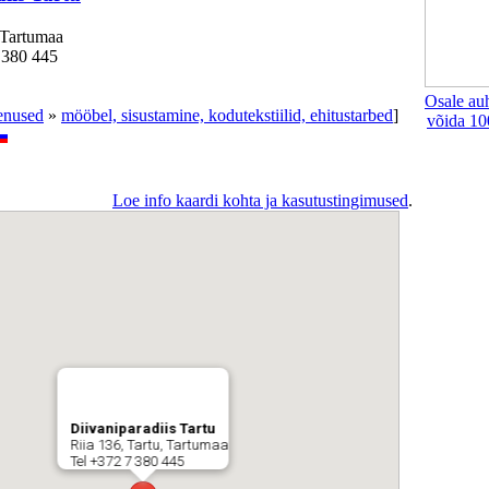
 Tartumaa
 380 445
Osale au
eenused
»
mööbel, sisustamine, kodutekstiilid, ehitustarbed
]
võida 10
Loe info kaardi kohta ja kasutustingimused
.
Diivaniparadiis Tartu
Riia 136, Tartu, Tartumaa
Tel +372 7 380 445