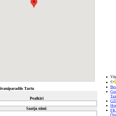
Vii
Be
ivaniparadiis Tartu
Gui
Tax
Pealkiri
GD
Hot
Saatja nimi
:
FK
Õi