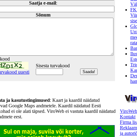
Saatja e-mail
:
Väl
FK
Sõnum
Vii
sis
Glo
Uni
mee
rata
Bar
Ilu
akood
Est
Tri
Sisesta turvakood
Kar
urvakood uuesti
Den
ham
hta ja kasutustingimused
: Kaart ja kaardil näidatud
evad Google Maps andmetele. Kaardil näidatud Eesti
ViroWeb
kohad ei ole alati täpsed. ViroWeb ei vastuta kaardil näidatud
Kontakt
ndmete eest.
Firma li
Reklaam
ja autor