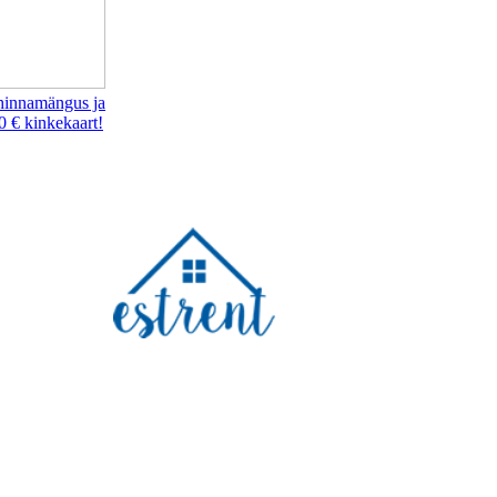
hinnamängus ja
0 € kinkekaart!