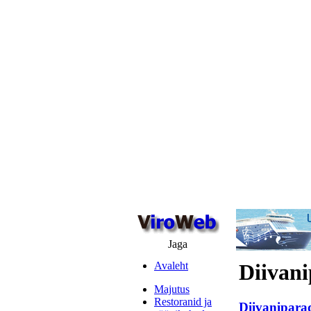
Jaga
Avaleht
Diivani
Majutus
Restoranid ja
Diivaniparad