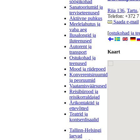
söögikohad
Sanatooriumid ja
Riia 136
,
Tartu
,
terviseteenused
Telefon: +372 7
Aktiivne puhkus
Saada e-mail
Meelelahutus ja
vaba aeg
[
ostukohad ja t
Ilusalongid ja
iluteenused
Autorent ja
Kaart
transport
Ostukohad ja
teenused
Mood ja riidepoed
Konverentsiruumid
ja peoruumid
Vaatamisväärsused
Reisibürood ja
reisikorraldajad
Ärikontaktid ja
ettevõtted
Teatrid ja
kontserdisaalid
Tallinn-Helsingi
laevad