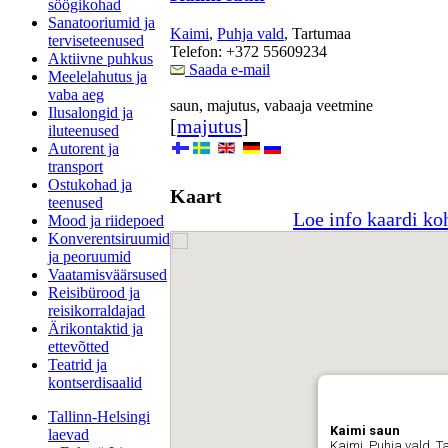
söögikohad
Sanatooriumid ja
Kaimi
,
Puhja vald
, Tartumaa
terviseteenused
Telefon: +372 55609234
Aktiivne puhkus
Saada e-mail
Meelelahutus ja
vaba aeg
saun, majutus, vabaaja veetmine
Ilusalongid ja
[
majutus
]
iluteenused
Autorent ja
transport
Ostukohad ja
Kaart
teenused
Loe info kaardi ko
Mood ja riidepoed
Konverentsiruumid
ja peoruumid
Vaatamisväärsused
Reisibürood ja
reisikorraldajad
Ärikontaktid ja
ettevõtted
Teatrid ja
kontserdisaalid
Tallinn-Helsingi
Kaimi saun
laevad
Kaimi, Puhja vald, 