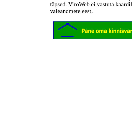
täpsed. ViroWeb ei vastuta kaardi
valeandmete eest.