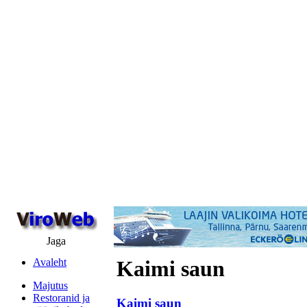
Jaga
Avaleht
Kaimi saun
Majutus
Restoranid ja
Kaimi saun