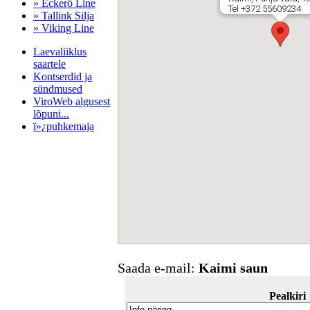
» Eckerö Line
Tel +372 55609234
» Tallink Silja
» Viking Line
Laevaliiklus
saartele
Kontserdid ja
sündmused
ViroWeb algusest
lõpuni...
ï»¿puhkemaja
Pärnu majoitus
huoneisto.eu
Saada e-mail:
Kaimi saun
Pealkiri