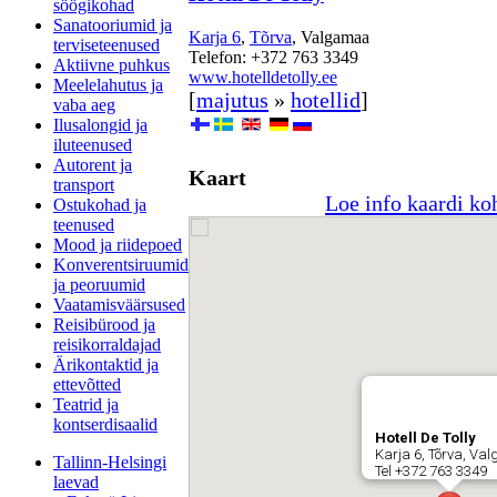
söögikohad
Sanatooriumid ja
Karja 6
,
Tõrva
, Valgamaa
terviseteenused
Telefon: +372 763 3349
Aktiivne puhkus
www.hotelldetolly.ee
Meelelahutus ja
[
majutus
»
hotellid
]
vaba aeg
Ilusalongid ja
iluteenused
Autorent ja
Kaart
transport
Loe info kaardi ko
Ostukohad ja
teenused
Mood ja riidepoed
Konverentsiruumid
ja peoruumid
Vaatamisväärsused
Reisibürood ja
reisikorraldajad
Ärikontaktid ja
ettevõtted
Teatrid ja
kontserdisaalid
Hotell De Tolly
Karja 6, Tõrva, Va
Tallinn-Helsingi
Tel +372 763 3349
laevad