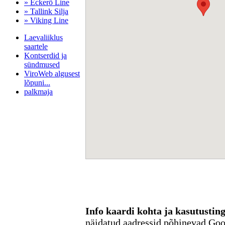
» Eckerö Line
» Tallink Silja
» Viking Line
Laevaliiklus
saartele
Kontserdid ja
sündmused
ViroWeb algusest
lõpuni...
palkmaja
Pärnu majoitus
huoneisto.eu
Info kaardi kohta ja kasutusti
näidatud aadressid põhinevad Go