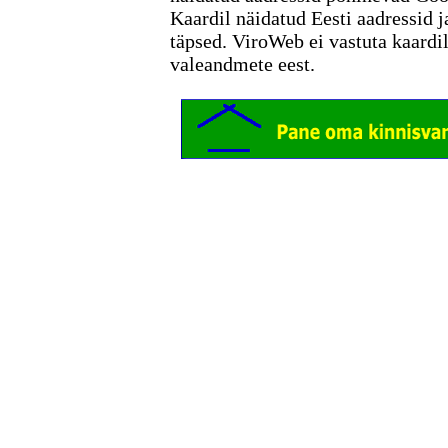
Kaardil näidatud Eesti aadressid j
täpsed. ViroWeb ei vastuta kaardi
valeandmete eest.