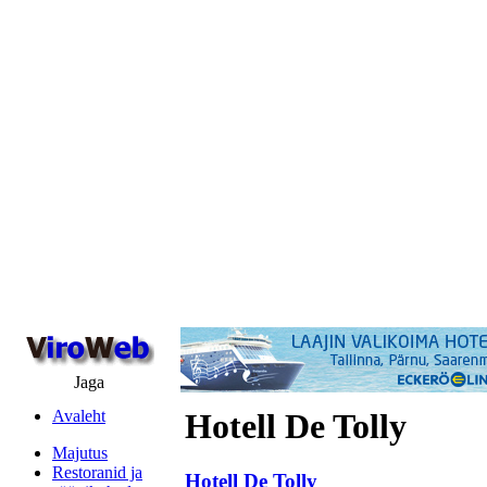
Jaga
Avaleht
Hotell De Tolly
Majutus
Restoranid ja
Hotell De Tolly