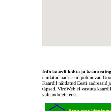
Info kaardi kohta ja kasutusti
näidatud aadressid põhinevad Go
Kaardil näidatud Eesti aadressid j
täpsed. ViroWeb ei vastuta kaardi
valeandmete eest.