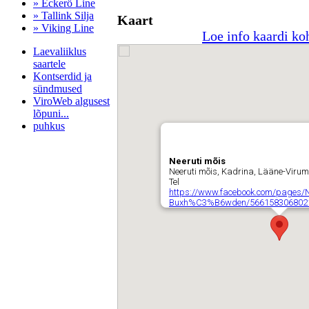
» Eckerö Line
» Tallink Silja
Kaart
» Viking Line
Loe info kaardi ko
Laevaliiklus
saartele
Kontserdid ja
sündmused
ViroWeb algusest
lõpuni...
puhkus
Neeruti mõis
Neeruti mõis, Kadrina, Lääne-Viru
Pärnu majoitus
Tel
huoneisto.eu
https://www.facebook.com/pages/
Buxh%C3%B6wden/566158306802