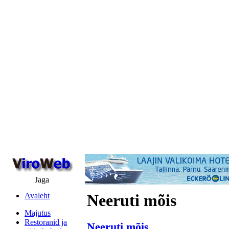
Jaga
Avaleht
Neeruti mõis
Majutus
Restoranid ja
Neeruti mõis