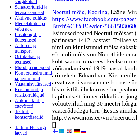
söögikohad
Sanatooriumid ja
Neeruti mõis
,
Kadrina
, Lääne-Vi
terviseteenused
Aktiivne puhkus
https://www.facebook.com/page
Meelelahutus ja
Buxh%C3%B6wden/5661583068
vaba aeg
Esimesed teated Neeruti mõisast
Ilusalongid ja
pärinevad 1412. aastast. Tollase
iluteenused
Autorent ja
nimi on kinnistunud mõisa saksak
transport
sõda oli mõis von Nierothide oman
Ostukohad ja
koht saanud oma eestikeelse nime.
teenused
Mood ja riidepoed
võõrandamiseni 1919. aastal kuul
Konverentsiruumid
ärimehele Eduard von Kirchtenile.
ja peoruumid
arvatavasti varasemate hoonete ü
Vaatamisväärsused
historistlik ühekorruseline peaho
Reisibürood ja
reisikorraldajad
kapitaalselt ümber rikkalikus juuge
Ärikontaktid ja
voluutviilud ning 30 meetri kõrgu
ettevõtted
vaaterõdudega torn (Eestis ainulaa
Teatrid ja
http://www.mois.ee/viru/neeruti.
kontserdisaalid
[]
Tallinn-Helsingi
laevad