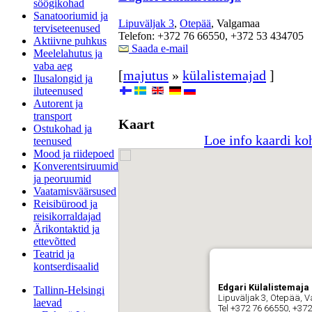
söögikohad
Sanatooriumid ja
Lipuväljak 3
,
Otepää
, Valgamaa
terviseteenused
Telefon: +372 76 66550, +372 53 434705
Aktiivne puhkus
Saada e-mail
Meelelahutus ja
vaba aeg
[
majutus
»
külalistemajad
]
Ilusalongid ja
iluteenused
Autorent ja
transport
Kaart
Ostukohad ja
Loe info kaardi ko
teenused
Mood ja riidepoed
Konverentsiruumid
ja peoruumid
Vaatamisväärsused
Reisibürood ja
reisikorraldajad
Ärikontaktid ja
ettevõtted
Teatrid ja
kontserdisaalid
Edgari Külalistemaja
Tallinn-Helsingi
Lipuväljak 3, Otepää,
laevad
Tel +372 76 66550, +37