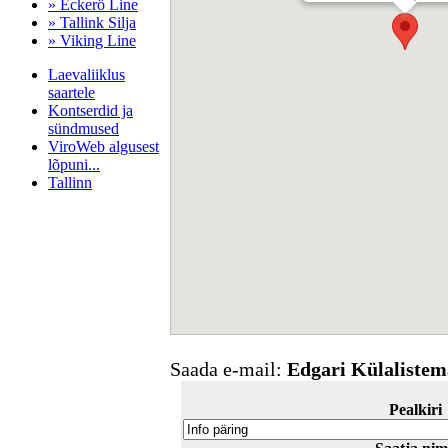
» Eckerö Line
» Tallink Silja
» Viking Line
Laevaliiklus
saartele
Kontserdid ja
sündmused
ViroWeb algusest
lõpuni...
Tallinn
Pärnu majoitus
huoneisto.eu
Saada e-mail:
Edgari Külalistem
Pealkiri