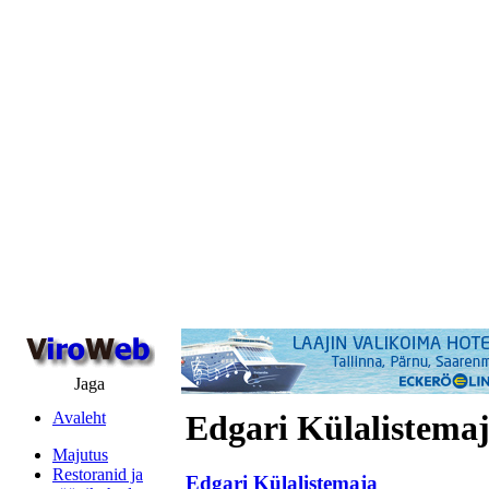
Jaga
Avaleht
Edgari Külalistema
Majutus
Restoranid ja
Edgari Külalistemaja