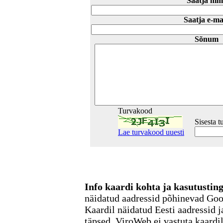
Saatja nim
Saatja e-ma
Sõnum
Turvakood
Sisesta 
Lae turvakood uuesti
Info kaardi kohta ja kasutusti
näidatud aadressid põhinevad Go
Kaardil näidatud Eesti aadressid j
täpsed. ViroWeb ei vastuta kaardi