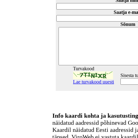
Saatja nim
Saatja e-ma
Sõnum
Turvakood
Sisesta 
Lae turvakood uuesti
Info kaardi kohta ja kasutusti
näidatud aadressid põhinevad Go
Kaardil näidatud Eesti aadressid j
täpsed. ViroWeb ei vastuta kaardi