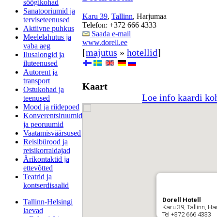
söögikohad
Sanatooriumid ja
Karu 39
,
Tallinn
, Harjumaa
terviseteenused
Telefon: +372 666 4333
Aktiivne puhkus
Saada e-mail
Meelelahutus ja
www.dorell.ee
vaba aeg
[
majutus
»
hotellid
]
Ilusalongid ja
iluteenused
Autorent ja
transport
Kaart
Ostukohad ja
Loe info kaardi ko
teenused
Mood ja riidepoed
Konverentsiruumid
ja peoruumid
Vaatamisväärsused
Reisibürood ja
reisikorraldajad
Ärikontaktid ja
ettevõtted
Teatrid ja
kontserdisaalid
Dorell Hotell
Tallinn-Helsingi
Karu 39, Tallinn, H
laevad
Tel +372 666 4333