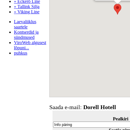
» Eckerö Line
» Tallink Silja
» Viking Line
Laevaliiklus
saartele
Kontserdid ja
sündmused
ViroWeb algusest
lõpuni...
puhkus
Pärnu majoitus
huoneisto.eu
Saada e-mail:
Dorell Hotell
Pealkiri