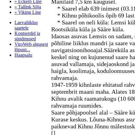
Manilaid 7,5 km kaugusel.
» Eckerö Line
» Tallink Silja
* Saarel elab 639 inimest (03.11
» Viking Line
* Kihnu põhikoolis õpib 69 last
* Saarel on neli küla: Lemsi kül
Laevaliiklus
saartele
Rootsiküla küla ja Sääre küla.
Kontserdid ja
Idaosas asuvas Lemsis on sadam,
sündmused
põhiline liiklus mandri ja saare v
ViroWeb algusest
navigatsioonihooajal.Sääreküla as
lõpuni...
Haapsalu
keskel ning on kujunenud saare ha
asuvad vallamaja, sidejaoskond ja
haigla, koolimaja, koduloomuuseu
Pärnu majoitus
rahvamaja.
huoneisto.eu
1947-1959 kihnlaste ehitatud rahv
septembrit maani maha. Alates 18
Kihnu avalik raamatukogu (10 600
rahvamaja ruumides.
Saare põhjapoolsel alal – Sääre kü
Kurase keskus. Lõuna-Kihnus asu
paiknevad Kihnu Jõnnu mälestuski
[]