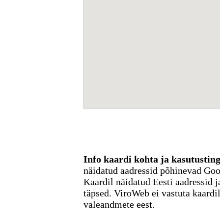
Info kaardi kohta ja kasutusti
näidatud aadressid põhinevad Go
Kaardil näidatud Eesti aadressid j
täpsed. ViroWeb ei vastuta kaardi
valeandmete eest.