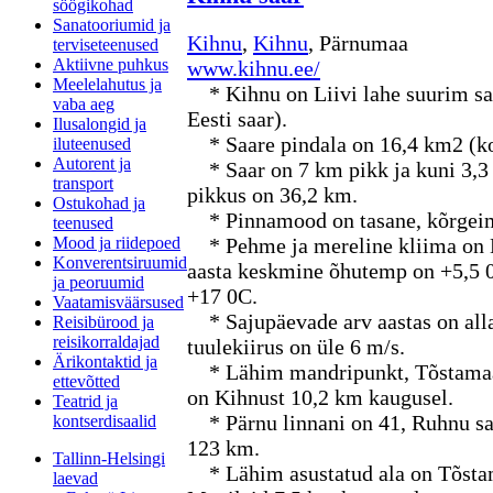
söögikohad
Sanatooriumid ja
Kihnu
,
Kihnu
, Pärnumaa
terviseteenused
Aktiivne puhkus
www.kihnu.ee/
Meelelahutus ja
* Kihnu on Liivi lahe suurim saa
vaba aeg
Eesti saar).
Ilusalongid ja
* Saare pindala on 16,4 km2 (ko
iluteenused
Autorent ja
* Saar on 7 km pikk ja kuni 3,3
transport
pikkus on 36,2 km.
Ostukohad ja
* Pinnamood on tasane, kõrgeim
teenused
Mood ja riidepoed
* Pehme ja mereline kliima on E
Konverentsiruumid
aasta keskmine õhutemp on +5,5 0
ja peoruumid
+17 0C.
Vaatamisväärsused
* Sajupäevade arv aastas on alla
Reisibürood ja
reisikorraldajad
tuulekiirus on üle 6 m/s.
Ärikontaktid ja
* Lähim mandripunkt, Tõstamaa
ettevõtted
on Kihnust 10,2 km kaugusel.
Teatrid ja
* Pärnu linnani on 41, Ruhnu saa
kontserdisaalid
123 km.
Tallinn-Helsingi
* Lähim asustatud ala on Tõstam
laevad