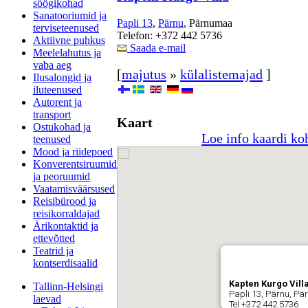
söögikohad
Sanatooriumid ja
Papli 13
,
Pärnu
, Pärnumaa
terviseteenused
Telefon: +372 442 5736
Aktiivne puhkus
Saada e-mail
Meelelahutus ja
vaba aeg
[
majutus
»
külalistemajad
]
Ilusalongid ja
iluteenused
Autorent ja
transport
Kaart
Ostukohad ja
Loe info kaardi ko
teenused
Mood ja riidepoed
Konverentsiruumid
ja peoruumid
Vaatamisväärsused
Reisibürood ja
reisikorraldajad
Ärikontaktid ja
ettevõtted
Teatrid ja
kontserdisaalid
Kapten Kurgo Vill
Tallinn-Helsingi
Papli 13, Pärnu, P
laevad
Tel +372 442 5736