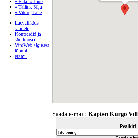
» Eckerö Line
» Tallink Silja
» Viking Line
Laevaliiklus
saartele
Kontserdid ja
sündmused
ViroWeb algusest
lõpuni...
eramu
Pärnu majoitus
huoneisto.eu
Saada e-mail:
Kapten Kurgo Vil
Pealkiri