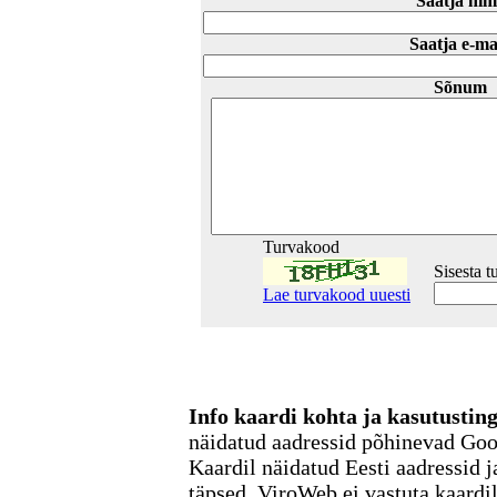
Saatja nim
Saatja e-ma
Sõnum
Turvakood
Sisesta 
Lae turvakood uuesti
Info kaardi kohta ja kasutusti
näidatud aadressid põhinevad Go
Kaardil näidatud Eesti aadressid j
täpsed. ViroWeb ei vastuta kaardi