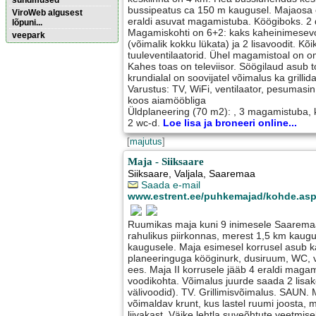
sündmused
bussipeatus ca 150 m kaugusel. Majaosa 
ViroWeb algusest
eraldi asuvat magamistuba. Köögiboks. 2
lõpuni...
Magamiskohti on 6+2: kaks kaheinimesevo
veepark
(võimalik kokku lükata) ja 2 lisavoodit. Kõ
tuuleventilaatorid. Ühel magamistoal on
Kahes toas on televiisor. Söögilaud asub t
Puhkemajad
krundialal on soovijatel võimalus ka grillida
Pärnu majoitus
huoneisto.eu
Varustus: TV, WiFi, ventilaator, pesumasin
koos aiamööbliga
Üldplaneering (70 m2): , 3 magamistuba, 
2 wc-d.
Loe lisa ja broneeri online...
[
majutus
]
Maja - Siiksaare
Siiksaare
,
Valjala
, Saaremaa
Saada e-mail
www.estrent.ee/puhkemajad/kohde.as
Ruumikas maja kuni 9 inimesele Saarema
rahulikus piirkonnas, merest 1,5 km kaug
kaugusele. Maja esimesel korrusel asub 
planeeringuga kööginurk, dusiruum, WC, 
ees. Maja II korrusele jääb 4 eraldi mag
voodikohta. Võimalus juurde saada 2 lisako
välivoodid). TV. Grillimisvõimalus. SAUN.
võimaldav krunt, kus lastel ruumi joosta, 
liivakast. Väike lehtla suveõhtute veetmise