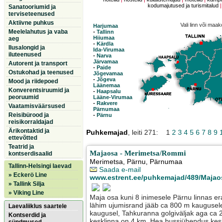
kodumajutused ja turismitalud
Sanatooriumid ja
terviseteenused
Aktiivne puhkus
Vali linn või maa
Harjumaa
Meelelahutus ja vaba
-
Tallinn
Hiiumaa
aeg
-
Kärdla
Ilusalongid ja
Ida-Virumaa
iluteenused
-
Narva
Järvamaa
Autorent ja transport
-
Paide
Ostukohad ja teenused
Jõgevamaa
-
Jõgeva
Mood ja riidepoed
Läänemaa
Konverentsiruumid ja
-
Haapsalu
peoruumid
Lääne-Virumaa
-
Rakvere
Vaatamisväärsused
Pärnumaa
Reisibürood ja
-
Pärnu
reisikorraldajad
Ärikontaktid ja
Puhkemajad
, leiti 271: 1
2
3
4
5
6
7
8
9
ettevõtted
Teatrid ja
Majaosa - Merimetsa/Rommi
kontserdisaalid
Merimetsa
,
Pärnu
, Pärnumaa
Tallinn-Helsingi laevad
Saada e-mail
» Eckerö Line
www.estrent.ee/puhkemajad/489/Maja
» Tallink Silja
» Viking Line
Maja osa kuni 8 inimesele Pärnu linnas er
lähim ujumisrand jääb ca 800 m kaugusel
Laevaliiklus saartele
kaugusel, Tahkuranna golgiväljak aga ca 
Kontserdid ja
kesklinna on 4 km. Hea bussiühendus keskl