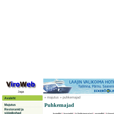
Jaga
» majutus » puhkemajad
Avaleht
Puhkemajad
Majutus
Restoranid ja
söögikohad
hotellid
|
hostelid
|
külalistemajad
|
motellid
|
kämpi