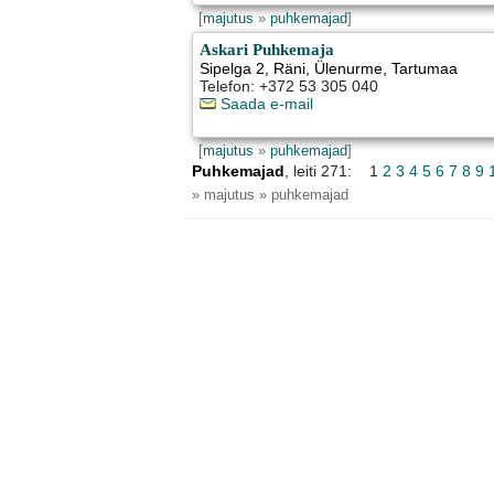
[
majutus
»
puhkemajad
]
Askari Puhkemaja
Sipelga 2, Räni
,
Ülenurme
, Tartumaa
Telefon: +372 53 305 040
Saada e-mail
[
majutus
»
puhkemajad
]
Puhkemajad
, leiti 271: 1
2
3
4
5
6
7
8
9
» majutus » puhkemajad