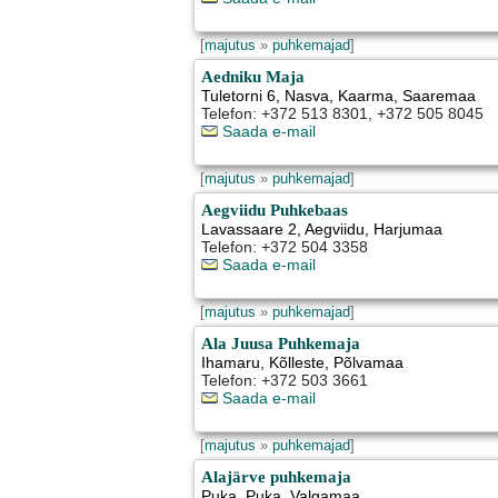
[
majutus
»
puhkemajad
]
Aedniku Maja
Tuletorni 6, Nasva
,
Kaarma
, Saaremaa
Telefon: +372 513 8301, +372 505 8045
Saada e-mail
[
majutus
»
puhkemajad
]
Aegviidu Puhkebaas
Lavassaare 2
,
Aegviidu
, Harjumaa
Telefon: +372 504 3358
Saada e-mail
[
majutus
»
puhkemajad
]
Ala Juusa Puhkemaja
Ihamaru
,
Kõlleste
, Põlvamaa
Telefon: +372 503 3661
Saada e-mail
[
majutus
»
puhkemajad
]
Alajärve puhkemaja
Puka
,
Puka
, Valgamaa