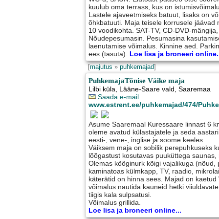
kuulub oma terrass, kus on istumisvõimalu
Lastele ajaveetmiseks batuut, lisaks on võ
õhkbatuuti. Maja teisele korrusele jääva
10 voodikohta. SAT-TV, CD-DVD-mängija, W
Nõudepesumasin. Pesumasina kasutamise 
laenutamise võimalus. Kinnine aed. Parkim
ees (tasuta).
Loe lisa ja broneeri online.
[
majutus
»
puhkemajad
]
PuhkemajaTõnise Väike maja
Lilbi küla
,
Lääne-Saare vald
, Saaremaa
Saada e-mail
www.estrent.ee/puhkemajad/474/Puhke
Asume Saaremaal Kuressaare linnast 6 km
oleme avatud külastajatele ja seda aastari
eesti-, vene-, inglise ja soome keeles.
Väiksem maja on sobilik perepuhkuseks ku
lõõgastust kosutavas puuküttega saunas, 
Olemas kööginurk kõigi vajalikuga (nõud, pl
kaminatoas külmkapp, TV, raadio, mikrola
käterätid on hinna sees. Majad on kaetud W
võimalus nautida kauneid hetki viiuldavate
tiigis kala sulpsatusi.
Võimalus grillida.
Loe lisa ja broneeri online...