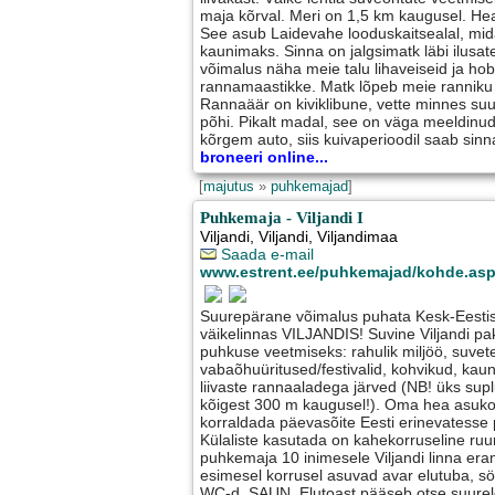
maja kõrval. Meri on 1,5 km kaugusel. He
See asub Laidevahe looduskaitsealal, m
kaunimaks. Sinna on jalgsimatk läbi ilusat
võimalus näha meie talu lihaveiseid ja ho
rannamaastikke. Matk lõpeb meie ranniku 
Rannaäär on kiviklibune, vette minnes suur
põhi. Pikalt madal, see on väga meeldinud
kõrgem auto, siis kuivaperioodil saab sin
broneeri online...
[
majutus
»
puhkemajad
]
Puhkemaja - Viljandi I
Viljandi
,
Viljandi
, Viljandimaa
Saada e-mail
www.estrent.ee/puhkemajad/kohde.as
Suurepärane võimalus puhata Kesk-Eestis 
väikelinnas VILJANDIS! Suvine Viljandi pa
puhkuse veetmiseks: rahulik miljöö, suvete
vabaõhuüritused/festivalid, kohvikud, kaun
liivaste rannaaladega järved (NB! üks su
kõigest 300 m kaugusel!). Oma hea asukoh
korraldada päevasõite Eesti erinevatesse
Külaliste kasutada on kahekorruseline r
puhkemaja 10 inimesele Viljandi linna er
esimesel korrusel asuvad avar elutuba, sö
WC-d, SAUN. Elutoast pääseb otse suurel