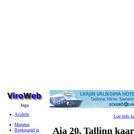
Jaga
Avaleht
Loe info k
Majutus
Aia 20, Tallinn kaar
Restoranid ja