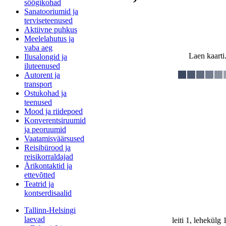
söögikohad
Sanatooriumid ja
terviseteenused
Aktiivne puhkus
Meelelahutus ja
vaba aeg
Laen kaarti.
Ilusalongid ja
iluteenused
Autorent ja
transport
Ostukohad ja
teenused
Mood ja riidepoed
Konverentsiruumid
ja peoruumid
Vaatamisväärsused
Reisibürood ja
reisikorraldajad
Ärikontaktid ja
ettevõtted
Teatrid ja
kontserdisaalid
Tallinn-Helsingi
laevad
leiti 1, lehekülg