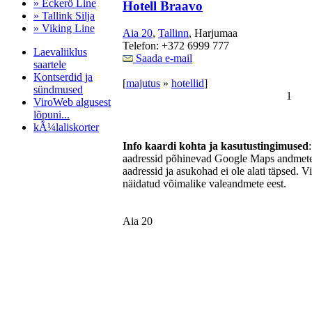
» Eckerö Line
Hotell Braavo
» Tallink Silja
» Viking Line
Aia 20
,
Tallinn
, Harjumaa
Telefon: +372 6999 777
Laevaliiklus
Saada e-mail
saartele
Kontserdid ja
[
majutus
»
hotellid
]
sündmused
1
ViroWeb algusest
lõpuni...
kÃ¼laliskorter
Info kaardi kohta ja kasutustingimused
aadressid põhinevad Google Maps andmetel
aadressid ja asukohad ei ole alati täpsed. V
Pärnu majoitus
näidatud võimalike valeandmete eest.
huoneisto.eu
Aia 20