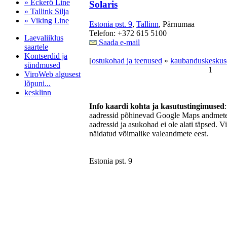
» Eckerö Line
Solaris
» Tallink Silja
» Viking Line
Estonia pst. 9
,
Tallinn
, Pärnumaa
Telefon: +372 615 5100
Laevaliiklus
Saada e-mail
saartele
Kontserdid ja
[
ostukohad ja teenused
»
kaubanduskeskuse
sündmused
1
ViroWeb algusest
lõpuni...
kesklinn
Info kaardi kohta ja kasutustingimused
aadressid põhinevad Google Maps andmetel
aadressid ja asukohad ei ole alati täpsed. V
Pärnu majoitus
näidatud võimalike valeandmete eest.
huoneisto.eu
Estonia pst. 9