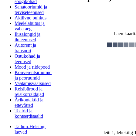
söögikohad
Sanatooriumid ja
terviseteenused
Aktiivne puhkus
Meelelahutus ja
vaba aeg
Laen kaarti.
Ilusalongid ja
iluteenused
Autorent ja
transport
Ostukohad ja
teenused
Mood ja riidepoed
Konverentsiruumid
ja peoruumid
Vaatamisväärsused
Reisibürood ja
reisikorraldajad
Ärikontaktid ja
ettevõtted
Teatrid ja
kontserdisaalid
Tallinn-Helsingi
laevad
leiti 1, lehekülg