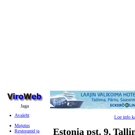
Jaga
Avaleht
Loe info k
Majutus
Estonia pst. 9, Tall
Restoranid ja