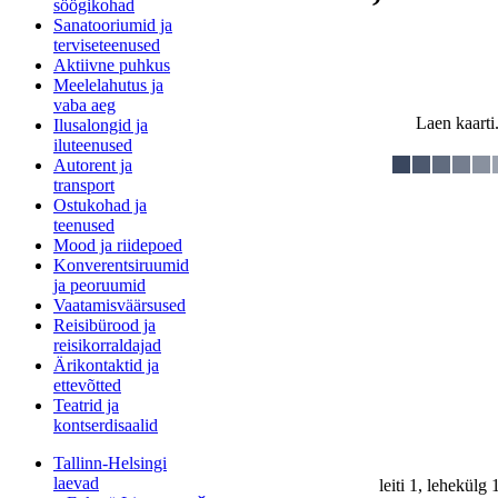
söögikohad
Sanatooriumid ja
terviseteenused
Aktiivne puhkus
Meelelahutus ja
vaba aeg
Laen kaarti.
Ilusalongid ja
iluteenused
Autorent ja
transport
Ostukohad ja
teenused
Mood ja riidepoed
Konverentsiruumid
ja peoruumid
Vaatamisväärsused
Reisibürood ja
reisikorraldajad
Ärikontaktid ja
ettevõtted
Teatrid ja
kontserdisaalid
Tallinn-Helsingi
laevad
leiti 1, lehekülg