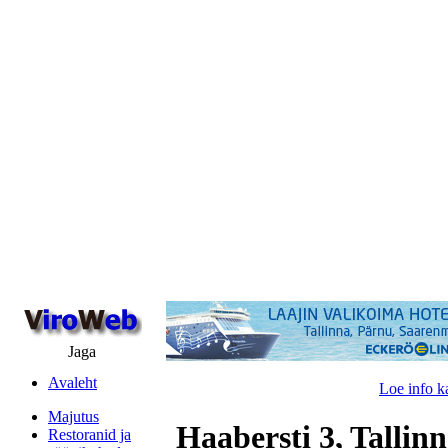
Jaga
Avaleht
Loe info k
Majutus
Haabersti 3, Tallin
Restoranid ja