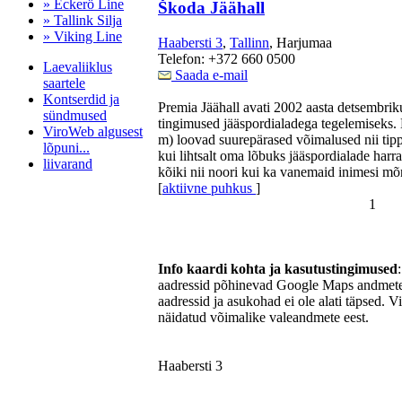
» Eckerö Line
Škoda Jäähall
» Tallink Silja
» Viking Line
Haabersti 3
,
Tallinn
, Harjumaa
Telefon: +372 660 0500
Laevaliiklus
Saada e-mail
saartele
Kontserdid ja
Premia Jäähall avati 2002 aasta detsembrik
sündmused
tingimused jääspordialadega tegelemiseks.
ViroWeb algusest
m) loovad suurepärased võimalused nii tipp
lõpuni...
kui lihtsalt oma lõbuks jääspordialade harr
liivarand
kõiki nii noori kui ka vanemaid inimesi mõ
[
aktiivne puhkus
]
1
Pärnu majoitus
huoneisto.eu
Info kaardi kohta ja kasutustingimused
aadressid põhinevad Google Maps andmetel
aadressid ja asukohad ei ole alati täpsed. V
näidatud võimalike valeandmete eest.
Haabersti 3