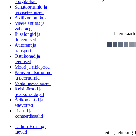
söögikohad
Sanatooriumid ja
terviseteenused
Aktiivne puhkus
Meelelahutus ja
vaba aeg
Laen kaarti.
Ilusalongid ja
iluteenused
Autorent ja
transport
Ostukohad ja
teenused
Mood ja riidepoed
Konverentsiruumid
ja peoruumid
Vaatamisväärsused
Reisibürood ja
reisikorraldajad
Ärikontaktid ja
ettevõtted
Teatrid ja
kontserdisaalid
Tallinn-Helsingi
laevad
leiti 1, lehekülg