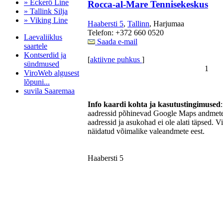
» Eckerö Line
Rocca-al-Mare Tennisekeskus
» Tallink Silja
» Viking Line
Haabersti 5
,
Tallinn
, Harjumaa
Telefon: +372 660 0520
Laevaliiklus
Saada e-mail
saartele
Kontserdid ja
[
aktiivne puhkus
]
sündmused
1
ViroWeb algusest
lõpuni...
suvila Saaremaa
Info kaardi kohta ja kasutustingimused
aadressid põhinevad Google Maps andmetel
aadressid ja asukohad ei ole alati täpsed. V
Pärnu majoitus
näidatud võimalike valeandmete eest.
huoneisto.eu
Haabersti 5