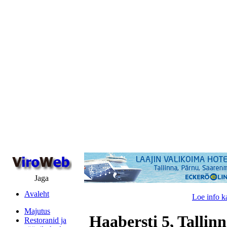
Jaga
Avaleht
Loe info k
Majutus
Haabersti 5, Tallin
Restoranid ja