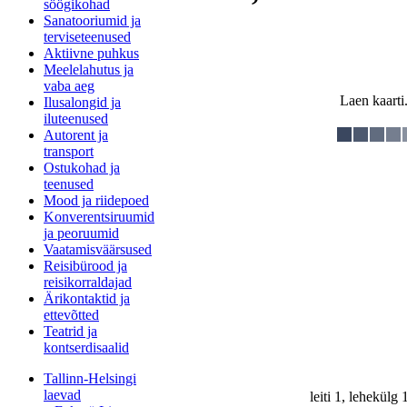
söögikohad
Sanatooriumid ja
terviseteenused
Aktiivne puhkus
Meelelahutus ja
vaba aeg
Laen kaarti.
Ilusalongid ja
iluteenused
Autorent ja
transport
Ostukohad ja
teenused
Mood ja riidepoed
Konverentsiruumid
ja peoruumid
Vaatamisväärsused
Reisibürood ja
reisikorraldajad
Ärikontaktid ja
ettevõtted
Teatrid ja
kontserdisaalid
Tallinn-Helsingi
laevad
leiti 1, lehekülg