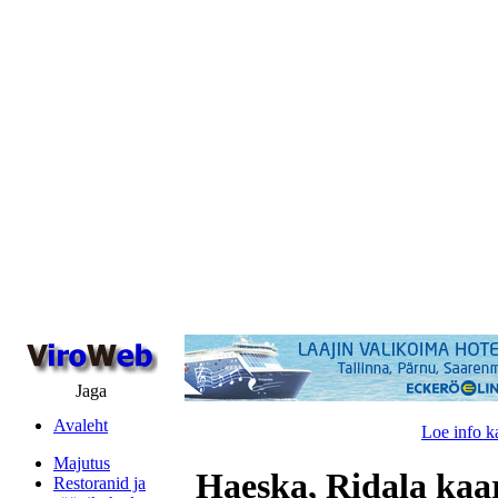
Jaga
Avaleht
Loe info k
Majutus
Haeska, Ridala kaa
Restoranid ja