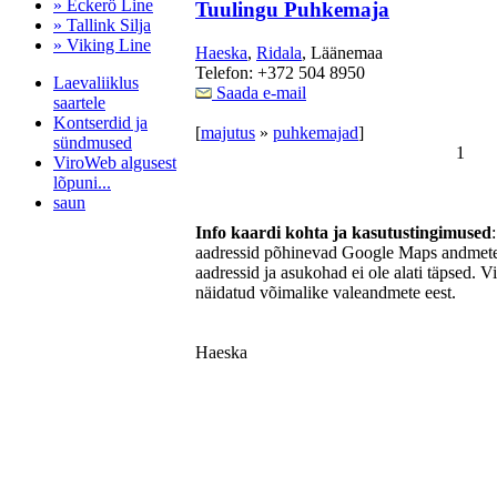
» Eckerö Line
Tuulingu Puhkemaja
» Tallink Silja
» Viking Line
Haeska
,
Ridala
, Läänemaa
Telefon: +372 504 8950
Laevaliiklus
Saada e-mail
saartele
Kontserdid ja
[
majutus
»
puhkemajad
]
sündmused
1
ViroWeb algusest
lõpuni...
saun
Info kaardi kohta ja kasutustingimused
aadressid põhinevad Google Maps andmetel
aadressid ja asukohad ei ole alati täpsed. V
Pärnu majoitus
näidatud võimalike valeandmete eest.
huoneisto.eu
Haeska