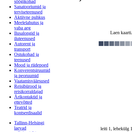
söögikohad
Sanatooriumid ja
terviseteenused
Aktiivne puhkus
Meelelahutus ja
vaba aeg
Laen kaarti.
Ilusalongid ja
iluteenused
Autorent ja
transport
Ostukohad ja
teenused
Mood ja riidepoed
Konverentsiruumid
ja peoruumid
Vaatamisväärsused
Reisibürood ja
reisikorraldajad
Ärikontaktid ja
ettevõtted
Teatrid ja
kontserdisaalid
Tallinn-Helsingi
laevad
leiti 1, lehekülg