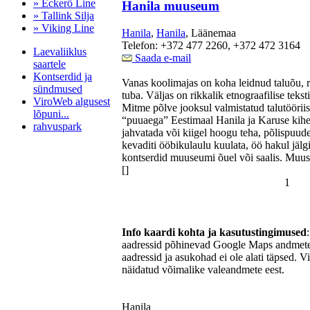
» Eckerö Line
Hanila muuseum
» Tallink Silja
» Viking Line
Hanila
,
Hanila
, Läänemaa
Telefon: +372 477 2260, +372 472 3164
Laevaliiklus
Saada e-mail
saartele
Kontserdid ja
Vanas koolimajas on koha leidnud taluõu, r
sündmused
tuba. Väljas on rikkalik etnograafilise tekst
ViroWeb algusest
Mitme põlve jooksul valmistatud talutöörii
lõpuni...
“puuaega” Eestimaal Hanila ja Karuse kihe
rahvuspark
jahvatada või kiigel hoogu teha, põlispuude 
kevaditi ööbikulaulu kuulata, öö hakul jälg
kontserdid muuseumi õuel või saalis. Muus
[]
Pärnu majoitus
1
huoneisto.eu
Info kaardi kohta ja kasutustingimused
aadressid põhinevad Google Maps andmetel
aadressid ja asukohad ei ole alati täpsed. V
näidatud võimalike valeandmete eest.
Hanila