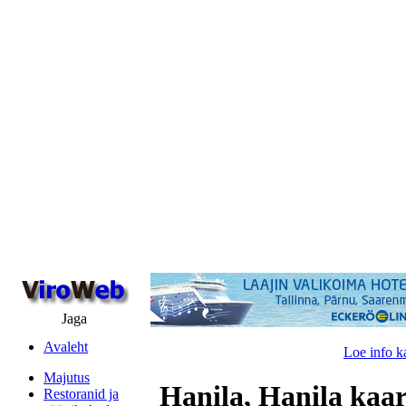
Jaga
Avaleht
Loe info k
Majutus
Hanila, Hanila kaar
Restoranid ja