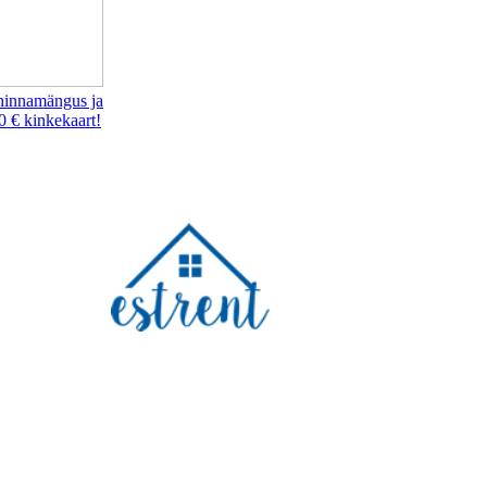
hinnamängus ja
0 € kinkekaart!