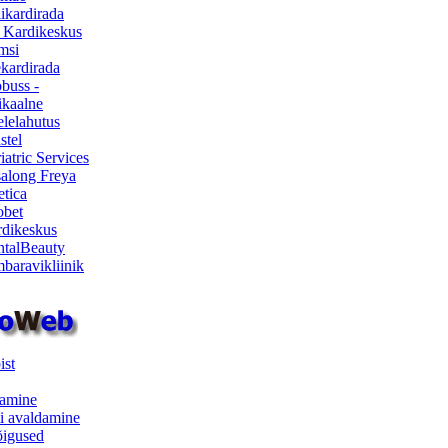
ikardirada
 Kardikeskus
msi
ekardirada
buss -
kaalne
lelahutus
stel
iatric Services
salong Freya
etica
obet
dikeskus
talBeauty
baravikliinik
ist
samine
i avaldamine
iõigused