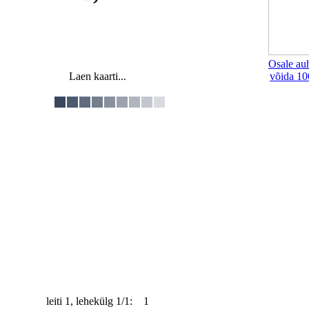
Osale au
Laen kaarti...
võida 10
leiti 1, lehekülg 1/1: 1