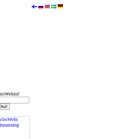
iroWebist!