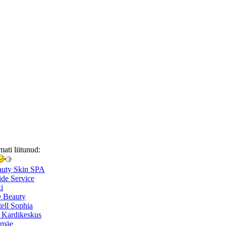
mati liitunud:
auty Skin SPA
de Service
i
 Beauty
ell Sophia
 Kardikeskus
smäe