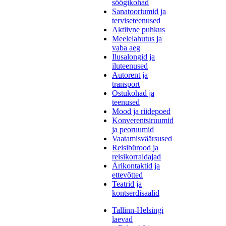
söögikohad
Sanatooriumid ja
terviseteenused
Aktiivne puhkus
Meelelahutus ja
vaba aeg
Ilusalongid ja
iluteenused
Autorent ja
transport
Ostukohad ja
teenused
Mood ja riidepoed
Konverentsiruumid
ja peoruumid
Vaatamisväärsused
Reisibürood ja
reisikorraldajad
Ärikontaktid ja
ettevõtted
Teatrid ja
kontserdisaalid
Tallinn-Helsingi
laevad