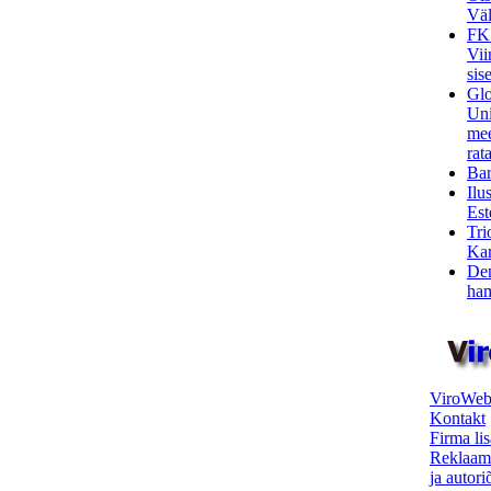
Väl
FK
Vii
sis
Glo
Uni
mee
rata
Bar
Ilu
Est
Tri
Kar
Den
ham
ViroWeb
Kontakt
Firma li
Reklaam
ja autor