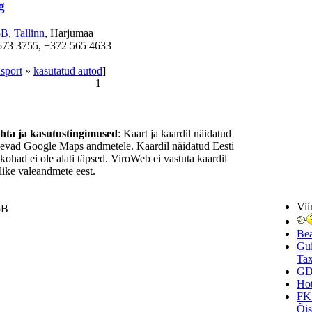
g
5B
,
Tallinn
, Harjumaa
673 3755, +372 565 4633
nsport
»
kasutatud autod
]
1
ohta ja kasutustingimused
: Kaart ja kaardil näidatud
nevad Google Maps andmetele. Kaardil näidatud Eesti
ukohad ei ole alati täpsed. ViroWeb ei vastuta kaardil
ike valeandmete eest.
Vii
5B
Be
Gui
Tax
GD
Hot
FK
Õi