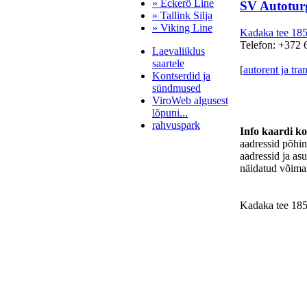
» Eckerö Line
SV Autotur
» Tallink Silja
» Viking Line
Kadaka tee 18
Telefon: +372 
Laevaliiklus
saartele
[
autorent ja tra
Kontserdid ja
sündmused
ViroWeb algusest
lõpuni...
rahvuspark
Info kaardi k
aadressid põhi
aadressid ja as
näidatud võimal
Pärnu majoitus
huoneisto.eu
Kadaka tee 18