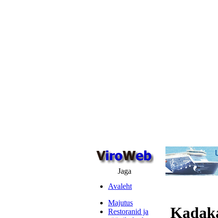
Jaga
Avaleht
Majutus
Kadaka
Restoranid ja