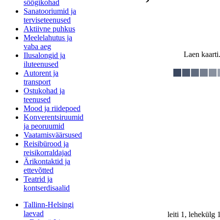
söögikohad
Sanatooriumid ja
terviseteenused
Aktiivne puhkus
Meelelahutus ja
vaba aeg
Laen kaarti.
Ilusalongid ja
iluteenused
Autorent ja
transport
Ostukohad ja
teenused
Mood ja riidepoed
Konverentsiruumid
ja peoruumid
Vaatamisväärsused
Reisibürood ja
reisikorraldajad
Ärikontaktid ja
ettevõtted
Teatrid ja
kontserdisaalid
Tallinn-Helsingi
laevad
leiti 1, lehekülg