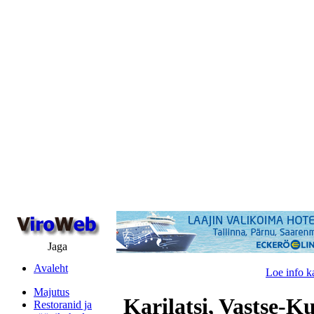
Jaga
Avaleht
Loe info k
Majutus
Karilatsi, Vastse-K
Restoranid ja