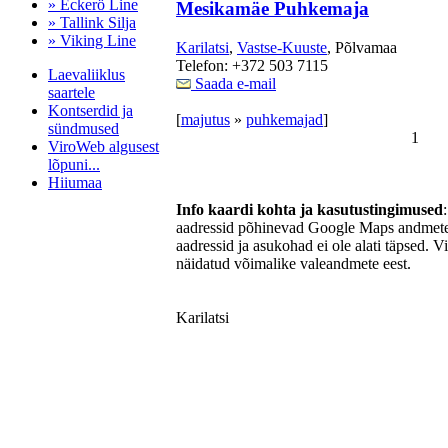
» Eckerö Line
Mesikamäe Puhkemaja
» Tallink Silja
» Viking Line
Karilatsi
,
Vastse-Kuuste
, Põlvamaa
Telefon: +372 503 7115
Laevaliiklus
Saada e-mail
saartele
Kontserdid ja
[
majutus
»
puhkemajad
]
sündmused
1
ViroWeb algusest
lõpuni...
Hiiumaa
Info kaardi kohta ja kasutustingimused
aadressid põhinevad Google Maps andmetel
aadressid ja asukohad ei ole alati täpsed. V
Pärnu majoitus
näidatud võimalike valeandmete eest.
huoneisto.eu
Karilatsi