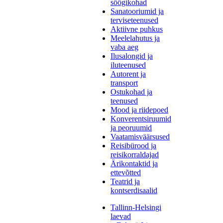
söögikohad
Sanatooriumid ja
terviseteenused
Aktiivne puhkus
Meelelahutus ja
vaba aeg
Ilusalongid ja
iluteenused
Autorent ja
transport
Ostukohad ja
teenused
Mood ja riidepoed
Konverentsiruumid
ja peoruumid
Vaatamisväärsused
Reisibürood ja
reisikorraldajad
Ärikontaktid ja
ettevõtted
Teatrid ja
kontserdisaalid
Tallinn-Helsingi
laevad