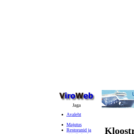
Jaga
Avaleht
Majutus
Kloostr
Restoranid ja