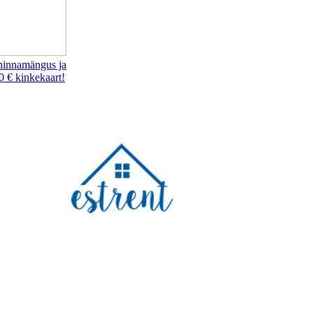
hinnamängus ja
0 € kinkekaart!