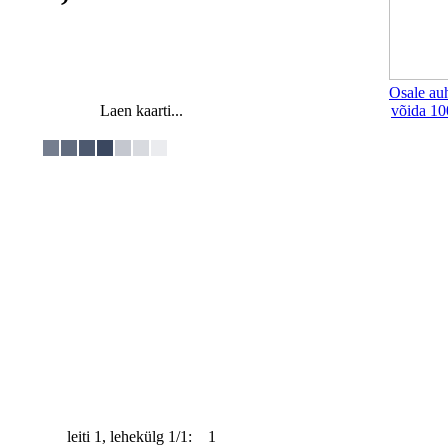
Osale au
Laen kaarti...
võida 10
leiti 1, lehekülg 1/1: 1