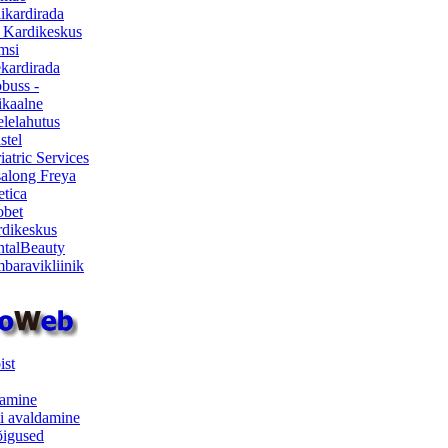
ikardirada
 Kardikeskus
msi
ekardirada
buss -
kaalne
lelahutus
stel
iatric Services
salong Freya
etica
obet
dikeskus
talBeauty
baravikliinik
ist
samine
i avaldamine
iõigused