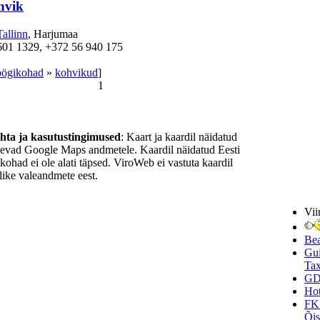
hvik
Tallinn
, Harjumaa
601 1329, +372 56 940 175
söögikohad
»
kohvikud
]
1
ohta ja kasutustingimused
: Kaart ja kaardil näidatud
nevad Google Maps andmetele. Kaardil näidatud Eesti
ukohad ei ole alati täpsed. ViroWeb ei vastuta kaardil
ike valeandmete eest.
Vii
Be
Gui
Tax
GD
Hot
FK
Õi