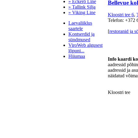
» Eckerö Line
Bellevue ko
» Tallink Silja
» Viking Line
Kloostri tee 6
,
Telefon: +372 
Laevaliiklus
saartele
[
restoranid ja 
Kontserdid ja
sündmused
ViroWeb algusest
lõpuni...
Hiiumaa
Info kaardi k
aadressid põhi
aadressid ja as
näidatud võimal
Pärnu majoitus
huoneisto.eu
Kloostri tee