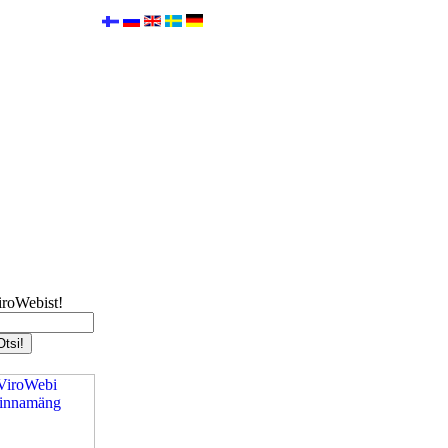
iroWebist!