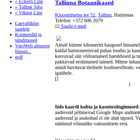
» Eckerö Line
Tallinna Botaanikaaed
» Tallink Silja
» Viking Line
Kloostrimetsa tee 52
,
Tallinn
, Harjumaa
Telefon: +372 606 2679
Laevaliiklus
Saada e-mail
saartele
Kontserdid ja
sündmused
Ainult kümne kilomeetri kaugusel linnamelus
ViroWeb algusest
kaldal harmoneeruvad puhas loodus ja kaun
lõpuni...
kasvavad siin võõramaised haruldused ja 
golf
pakkuvad eestimaised taimed. Mitme tuhande
ainult huvitavat tõelisele loodusesõbrale, 
igaühele.
[]
Pärnu majoitus
1
huoneisto.eu
Info kaardi kohta ja kasutustingimused
aadressid põhinevad Google Maps andmetel
aadressid ja asukohad ei ole alati täpsed. V
näidatud võimalike valeandmete eest.