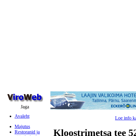
Jaga
Avaleht
Loe info k
Majutus
Kloostrimetsa tee 52
Restoranid ja