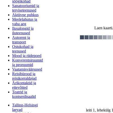
söögikohad
Sanatooriumid ja
terviseteenused
Aktiivne puhkus
Meelelahutus ja
vaba aeg
Laen kaarti.
Ilusalongid ja
iluteenused
Autorent ja
transport
Ostukohad ja
teenused
Mood ja riidepoed
Konverentsiruumid
ja peoruumid
Vaatamisväärsused
Reisibürood ja
reisikorraldajad
Ärikontaktid ja
ettevõtted
Teatrid ja
kontserdisaalid
Tallinn-Helsingi
laevad
leiti 1, lehekülg