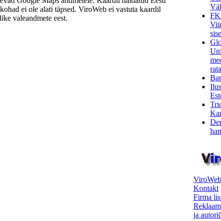
nevad Google Maps andmetele. Kaardil näidatud Eesti
Väl
ukohad ei ole alati täpsed. ViroWeb ei vastuta kaardil
FK
ike valeandmete eest.
Vii
sis
Glo
Uni
mee
rata
Bar
Ilu
Est
Tri
Kar
Den
ham
ViroWeb
Kontakt
Firma li
Reklaam
ja autor