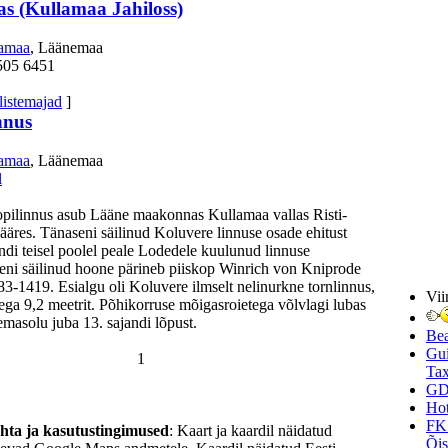
s (Kullamaa Jahiloss)
amaa
, Läänemaa
505 6451
listemajad
]
nnus
amaa
, Läänemaa
l
opilinnus asub Lääne maakonnas Kullamaa vallas Risti-
ääres. Tänaseni säilinud Koluvere linnuse osade ehitust
jandi teisel poolel peale Lodedele kuulunud linnuse
ieni säilinud hoone pärineb piiskop Winrich von Kniprode
383-1419. Esialgu oli Koluvere ilmselt nelinurkne tornlinnus,
Vii
ga 9,2 meetrit. Põhikorruse mõigasroietega võlvlagi lubas
lemasolu juba 13. sajandi lõpust.
Be
Gui
1
Tax
GD
Hot
FK
ohta ja kasutustingimused
: Kaart ja kaardil näidatud
Õi