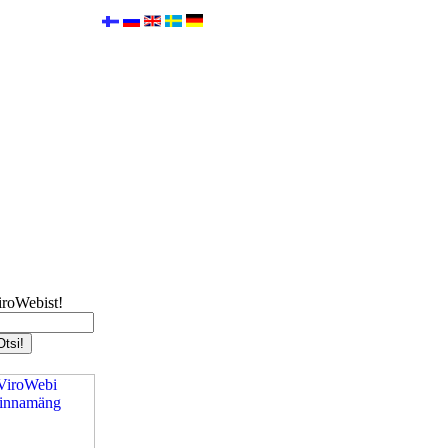
iroWebist!