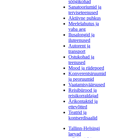
söögikohad
Sanatooriumid ja
terviseteenused
Aktiivne puhkus
Meelelahutus ja
vaba aeg
Ilusalongid ja
iluteenused
Autorent ja
transport
Ostukohad ja
teenused
Mood ja riidepoed
Konverentsiruumid
ja peoruumid
Vaatamisväärsused
Reisibürood ja
reisikorraldajad
Ärikontaktid ja
ettevõtted
Teatrid ja
kontserdisaalid
Tallinn-Helsingi
laevad