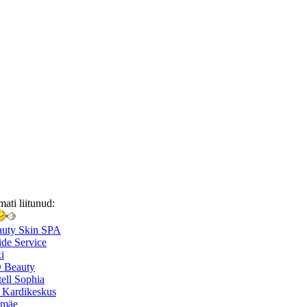
mati liitunud:
auty Skin SPA
de Service
i
 Beauty
ell Sophia
 Kardikeskus
smäe