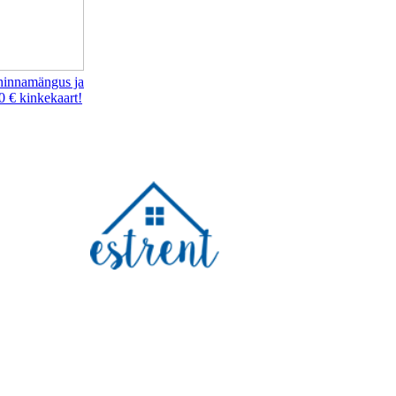
hinnamängus ja
0 € kinkekaart!