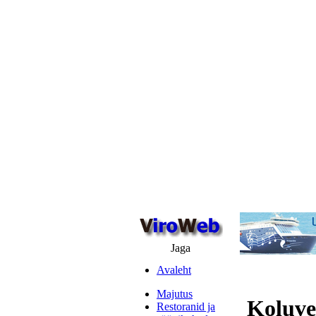
Jaga
Avaleht
Majutus
Koluve
Restoranid ja