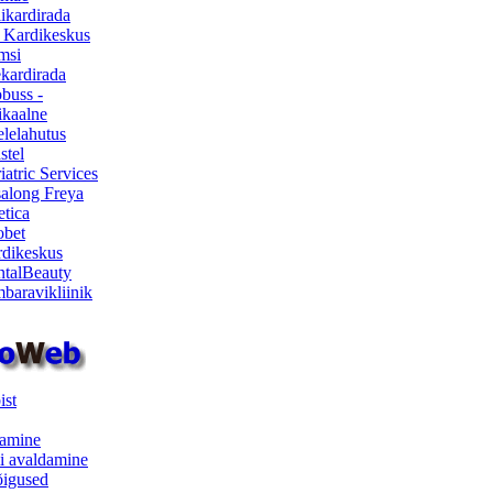
ikardirada
 Kardikeskus
msi
ekardirada
buss -
kaalne
lelahutus
stel
iatric Services
salong Freya
etica
obet
dikeskus
talBeauty
baravikliinik
ist
samine
i avaldamine
iõigused