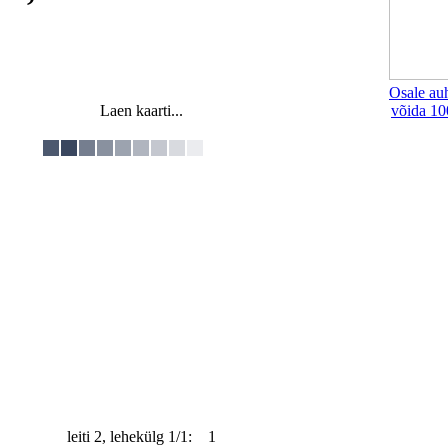
Osale au
Laen kaarti...
võida 10
leiti 2, lehekülg 1/1: 1