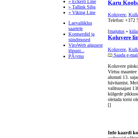
» Eckerö Line
Karu Kooba
» Tallink Silja
» Viking Line
Koluvere
,
Kull
Telefon: +372 
Laevaliiklus
saartele
[
majutus
»
küla
Kontserdid ja
Koluvere li
sündmused
ViroWeb algusest
Koluvere
,
Kull
lõpuni...
Saada e-mai
PÃ¤rnu
Koluvere piisk
Virtsu maantee 
alustati 13. sa
Pärnu majoitus
hävitamist. Me
huoneisto.eu
valitsusajast 1
külgede pikkuse
oletada torni o
[]
Info kaardi k