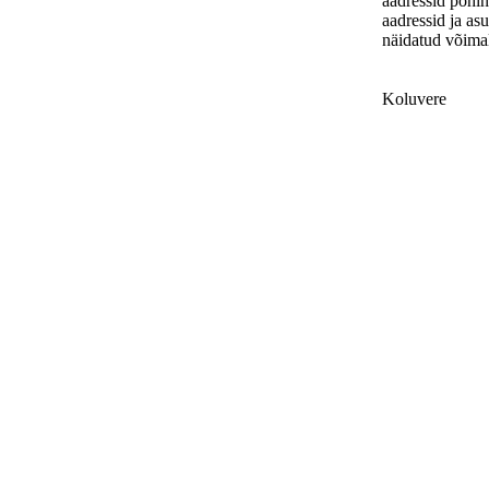
aadressid põhi
aadressid ja as
näidatud võimal
Koluvere