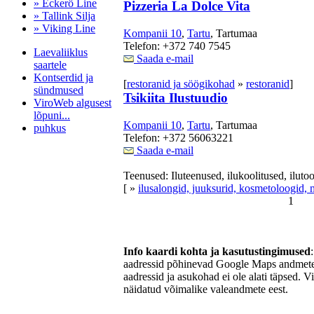
» Eckerö Line
Pizzeria La Dolce Vita
» Tallink Silja
» Viking Line
Kompanii 10
,
Tartu
, Tartumaa
Telefon: +372 740 7545
Laevaliiklus
Saada e-mail
saartele
Kontserdid ja
[
restoranid ja söögikohad
»
restoranid
]
sündmused
Tsikiita Ilustuudio
ViroWeb algusest
lõpuni...
Kompanii 10
,
Tartu
, Tartumaa
puhkus
Telefon: +372 56063221
Saada e-mail
Teenused: Iluteenused, ilukoolitused, ilut
Pärnu majoitus
[ »
ilusalongid, juuksurid, kosmetoloogid, 
huoneisto.eu
1
Info kaardi kohta ja kasutustingimused
aadressid põhinevad Google Maps andmetel
aadressid ja asukohad ei ole alati täpsed. V
näidatud võimalike valeandmete eest.