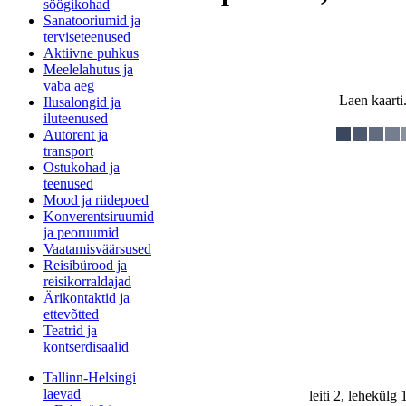
söögikohad
Sanatooriumid ja
terviseteenused
Aktiivne puhkus
Meelelahutus ja
vaba aeg
Laen kaarti.
Ilusalongid ja
iluteenused
Autorent ja
transport
Ostukohad ja
teenused
Mood ja riidepoed
Konverentsiruumid
ja peoruumid
Vaatamisväärsused
Reisibürood ja
reisikorraldajad
Ärikontaktid ja
ettevõtted
Teatrid ja
kontserdisaalid
Tallinn-Helsingi
laevad
leiti 2, lehekülg