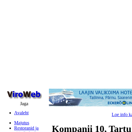
Jaga
Avaleht
Loe info k
Majutus
Kompanii 10, Tartu
Restoranid ja