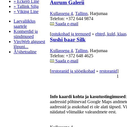
» Eckerö Line
Aurum Galerii
» Tallink Silja
» Viking Line
Kullassepa 4
,
Tallinn
, Harjumaa
Telefon: +372 644 9874
Laevaliiklus
Saada e-mail
saartele
Kontserdid ja
[
ostukohad ja teenused
»
ehted, kuld, klaas,
sündmused
Sushi baar Silk
ViroWeb algusest
lõpuni...
Kullassepa 4
,
Tallinn
, Harjumaa
Ã¼hetoaline
Telefon: +372 648 4625
Saada e-mail
[
restoranid ja söögikohad
»
restoranid
]
Pärnu majoitus
1
huoneisto.eu
Info kaardi kohta ja kasutustingimused
aadressid põhinevad Google Maps andmetel
aadressid ja asukohad ei ole alati täpsed. V
näidatud võimalike valeandmete eest.