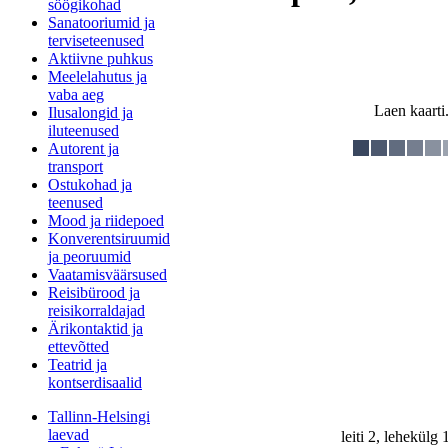
söögikohad
Sanatooriumid ja
terviseteenused
Aktiivne puhkus
Meelelahutus ja
vaba aeg
Laen kaarti.
Ilusalongid ja
iluteenused
Autorent ja
transport
Ostukohad ja
teenused
Mood ja riidepoed
Konverentsiruumid
ja peoruumid
Vaatamisväärsused
Reisibürood ja
reisikorraldajad
Ärikontaktid ja
ettevõtted
Teatrid ja
kontserdisaalid
Tallinn-Helsingi
laevad
leiti 2, lehekülg