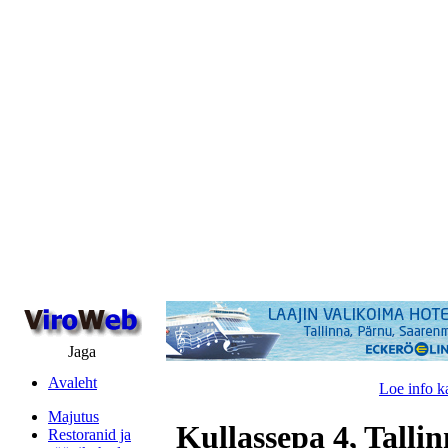
Jaga
Avaleht
Loe info k
Majutus
Kullassepa 4, Talli
Restoranid ja