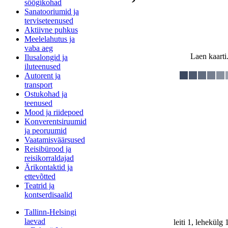
söögikohad
Sanatooriumid ja
terviseteenused
Aktiivne puhkus
Meelelahutus ja
vaba aeg
Laen kaarti.
Ilusalongid ja
iluteenused
Autorent ja
transport
Ostukohad ja
teenused
Mood ja riidepoed
Konverentsiruumid
ja peoruumid
Vaatamisväärsused
Reisibürood ja
reisikorraldajad
Ärikontaktid ja
ettevõtted
Teatrid ja
kontserdisaalid
Tallinn-Helsingi
laevad
leiti 1, lehekülg