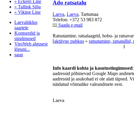
» Eckerö Line
Ado ratsatalu
» Tallink Silja
» Viking Line
Laeva
,
Laeva
, Tartumaa
Telefon: +372 53 983 872
Laevaliiklus
Saada e-mail
saartele
Kontserdid ja
Ratsutamine, ratsalaagrid, hobu- ja ratsav
sündmused
[
aktiivne puhkus
»
ratsutamine, ratsatallid,
ViroWeb algusest
1
lõpuni...
saun
Info kaardi kohta ja kasutustingimused
aadressid põhinevad Google Maps andmetel
Pärnu majoitus
aadressid ja asukohad ei ole alati täpsed. V
huoneisto.eu
näidatud võimalike valeandmete eest.
Laeva