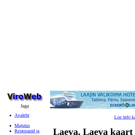
Jaga
Avaleht
Loe info k
Majutus
Laeva, Laeva kaart
Restoranid ja