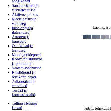
söögikohad
Sanatooriumid ja
terviseteenused
Aktiivne puhkus
Meelelahutus ja
vaba aeg
Laen kaarti.
Ilusalongid ja
iluteenused
Autorent ja
transport
Ostukohad ja
teenused
Mood ja riidepoed
Konverentsiruumid
ja peoruumid
Vaatamisväärsused
Reisibürood ja
reisikorraldajad
Ärikontaktid ja
ettevõtted
Teatrid ja
kontserdisaalid
Tallinn-Helsingi
laevad
leiti 1, lehekülg