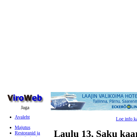
Jaga
Avaleht
Loe info k
Majutus
Laulu 13, Saku kaa
Restoranid ja