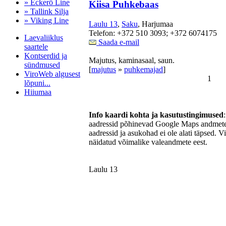
» Eckerö Line
Kiisa Puhkebaas
» Tallink Silja
» Viking Line
Laulu 13
,
Saku
, Harjumaa
Telefon: +372 510 3093; +372 6074175
Laevaliiklus
Saada e-mail
saartele
Kontserdid ja
Majutus, kaminasaal, saun.
sündmused
[
majutus
»
puhkemajad
]
ViroWeb algusest
1
lõpuni...
Hiiumaa
Info kaardi kohta ja kasutustingimused
aadressid põhinevad Google Maps andmetel
Pärnu majoitus
aadressid ja asukohad ei ole alati täpsed. V
huoneisto.eu
näidatud võimalike valeandmete eest.
Laulu 13