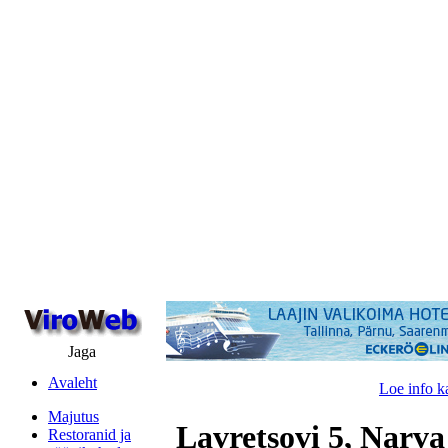
Jaga
Avaleht
Loe info k
Majutus
Lavretsovi 5, Narva
Restoranid ja