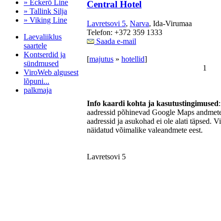
» Eckerö Line
Central Hotel
» Tallink Silja
» Viking Line
Lavretsovi 5
,
Narva
, Ida-Virumaa
Telefon: +372 359 1333
Laevaliiklus
Saada e-mail
saartele
Kontserdid ja
[
majutus
»
hotellid
]
sündmused
1
ViroWeb algusest
lõpuni...
palkmaja
Info kaardi kohta ja kasutustingimused
aadressid põhinevad Google Maps andmetel
aadressid ja asukohad ei ole alati täpsed. V
Pärnu majoitus
näidatud võimalike valeandmete eest.
huoneisto.eu
Lavretsovi 5