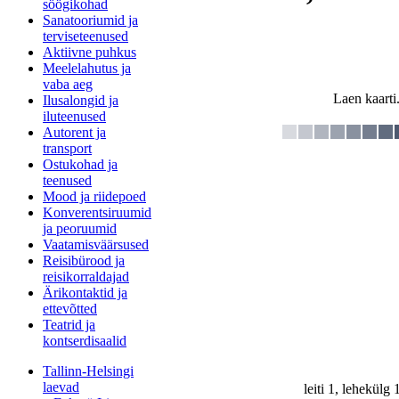
söögikohad
Sanatooriumid ja
terviseteenused
Aktiivne puhkus
Meelelahutus ja
vaba aeg
Laen kaarti.
Ilusalongid ja
iluteenused
Autorent ja
transport
Ostukohad ja
teenused
Mood ja riidepoed
Konverentsiruumid
ja peoruumid
Vaatamisväärsused
Reisibürood ja
reisikorraldajad
Ärikontaktid ja
ettevõtted
Teatrid ja
kontserdisaalid
Tallinn-Helsingi
laevad
leiti 1, lehekülg