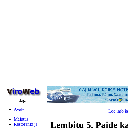
Jaga
Avaleht
Loe info k
Majutus
Lembitu 5, Paide k
Restoranid ja