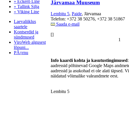
» Eckerö Line
Järvamaa Muuseum
» Tallink Silja
» Viking Line
Lembitu 5
,
Paide
, Järvamaa
Telefon: +372 38 50276, +372 38 51867
Laevaliiklus
Saada e-mail
saartele
Kontserdid ja
[]
sündmused
1
ViroWeb algusest
lõpuni...
PÃ¤rnu
Info kaardi kohta ja kasutustingimused
aadressid põhinevad Google Maps andmetel
aadressid ja asukohad ei ole alati täpsed. V
Pärnu majoitus
näidatud võimalike valeandmete eest.
huoneisto.eu
Lembitu 5