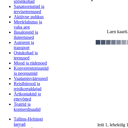
söögikohad
Sanatooriumid ja
terviseteenused
Aktiivne puhkus
Meelelahutus ja
vaba aeg
Laen kaarti.
Ilusalongid ja
iluteenused
Autorent ja
transport
Ostukohad ja
teenused
Mood ja riidepoed
Konverentsiruumid
ja peoruumid
Vaatamisväärsused
Reisibürood ja
reisikorraldajad
Ärikontaktid ja
ettevõtted
Teatrid ja
kontserdisaalid
Tallinn-Helsingi
laevad
leiti 1, lehekülg