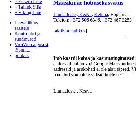
» Eckerö Line
Maasikmäe hobusekasvatus
» Tallink Silja
» Viking Line
Linnaaluste , Keava
,
Kehtna
, Raplamaa
Telefon: +372 506 6346, +372 487 3253
Laevaliiklus
saartele
[
aktiivne puhkus
]
Kontserdid ja
1
sündmused
ViroWeb algusest
lõpuni...
puhkus
Info kaardi kohta ja kasutustingimused
aadressid põhinevad Google Maps andmetel
aadressid ja asukohad ei ole alati täpsed. V
näidatud võimalike valeandmete eest.
Pärnu majoitus
huoneisto.eu
Linnaaluste , Keava