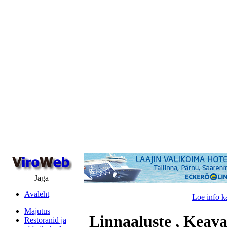
Jaga
Avaleht
Loe info k
Majutus
Linnaaluste , Keav
Restoranid ja