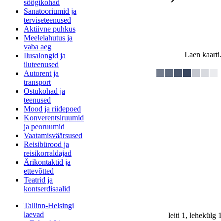
söögikohad
Sanatooriumid ja
terviseteenused
Aktiivne puhkus
Meelelahutus ja
vaba aeg
Laen kaarti.
Ilusalongid ja
iluteenused
Autorent ja
transport
Ostukohad ja
teenused
Mood ja riidepoed
Konverentsiruumid
ja peoruumid
Vaatamisväärsused
Reisibürood ja
reisikorraldajad
Ärikontaktid ja
ettevõtted
Teatrid ja
kontserdisaalid
Tallinn-Helsingi
laevad
leiti 1, lehekülg