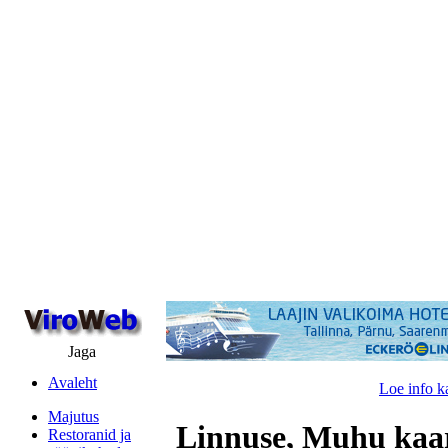
Jaga
Avaleht
Loe info k
Majutus
Linnuse, Muhu kaa
Restoranid ja