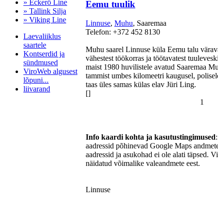
» Eckerö Line
Eemu tuulik
» Tallink Silja
» Viking Line
Linnuse
,
Muhu
, Saaremaa
Telefon: +372 452 8130
Laevaliiklus
saartele
Muhu saarel Linnuse küla Eemu talu värav
Kontserdid ja
vähestest töökorras ja töötavatest tuuleveski
sündmused
maist 1980 huvilistele avatud Saaremaa Mu
ViroWeb algusest
tammist umbes kilomeetri kaugusel, polisel
lõpuni...
taas üles samas külas elav Jüri Ling.
liivarand
[]
1
Pärnu majoitus
huoneisto.eu
Info kaardi kohta ja kasutustingimused
aadressid põhinevad Google Maps andmetel
aadressid ja asukohad ei ole alati täpsed. V
näidatud võimalike valeandmete eest.
Linnuse