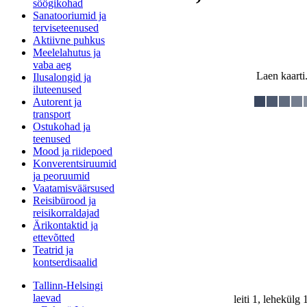
söögikohad
Sanatooriumid ja
terviseteenused
Aktiivne puhkus
Meelelahutus ja
vaba aeg
Laen kaarti.
Ilusalongid ja
iluteenused
Autorent ja
transport
Ostukohad ja
teenused
Mood ja riidepoed
Konverentsiruumid
ja peoruumid
Vaatamisväärsused
Reisibürood ja
reisikorraldajad
Ärikontaktid ja
ettevõtted
Teatrid ja
kontserdisaalid
Tallinn-Helsingi
laevad
leiti 1, lehekülg