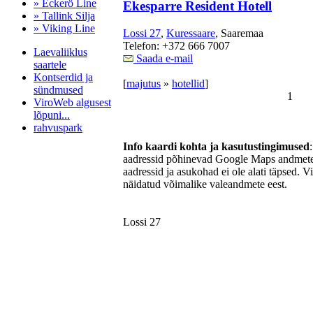
» Eckerö Line
Ekesparre Resident Hotell
» Tallink Silja
» Viking Line
Lossi 27
,
Kuressaare
, Saaremaa
Telefon: +372 666 7007
Laevaliiklus
Saada e-mail
saartele
Kontserdid ja
[
majutus
»
hotellid
]
sündmused
1
ViroWeb algusest
lõpuni...
rahvuspark
Info kaardi kohta ja kasutustingimused
aadressid põhinevad Google Maps andmetel
aadressid ja asukohad ei ole alati täpsed. V
Pärnu majoitus
näidatud võimalike valeandmete eest.
huoneisto.eu
Lossi 27