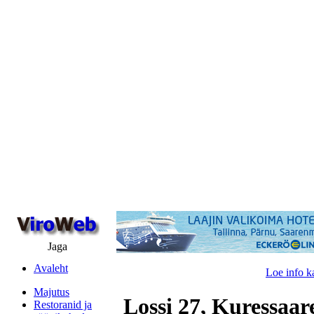
Jaga
Avaleht
Loe info k
Majutus
Lossi 27, Kuressaar
Restoranid ja