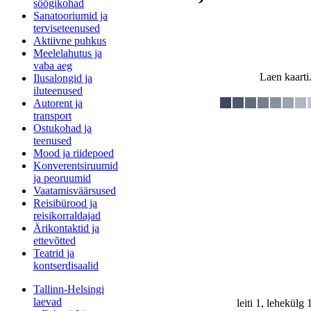
söögikohad
Sanatooriumid ja
terviseteenused
Aktiivne puhkus
Meelelahutus ja
vaba aeg
Laen kaarti.
Ilusalongid ja
iluteenused
Autorent ja
transport
Ostukohad ja
teenused
Mood ja riidepoed
Konverentsiruumid
ja peoruumid
Vaatamisväärsused
Reisibürood ja
reisikorraldajad
Ärikontaktid ja
ettevõtted
Teatrid ja
kontserdisaalid
Tallinn-Helsingi
laevad
leiti 1, lehekülg