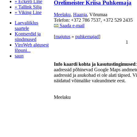
» Eckerö Line
Orelimeister Kriisa Puhkemaja
» Tallink Silja
» Viking Line
Meelaku
,
Haanja
, Võrumaa
Telefon: +372 786 7537, +372 529 2435
Laevaliiklus
Saada e-mail
saartele
Kontserdid ja
[
majutus
»
puhkemajad
]
sündmused
1
ViroWeb algusest
lõpuni...
saun
Info kaardi kohta ja kasutustingimused
aadressid põhinevad Google Maps andmetel
aadressid ja asukohad ei ole alati täpsed. V
Pärnu majoitus
näidatud võimalike valeandmete eest.
huoneisto.eu
Meelaku