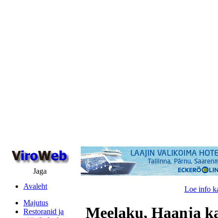
Jaga
Avaleht
Loe info k
Majutus
Meelaku, Haanja k
Restoranid ja