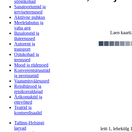
söögikohad
Sanatooriumid ja
terviseteenused
Aktiivne puhkus
Meelelahutus ja
vaba aeg
Laen kaarti.
Ilusalongid ja
iluteenused
Autorent ja
transport
Ostukohad ja
teenused
Mood ja riidepoed
Konverentsiruumid
ja peoruumid
Vaatamisväärsused
Reisibürood ja
reisikorraldajad
Ärikontaktid ja
ettevõtted
Teatrid ja
kontserdisaalid
Tallinn-Helsingi
laevad
leiti 1, lehekülg