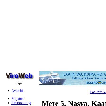
Jaga
Avaleht
Loe info k
Majutus
Mere 5, Nasva, Kaa
Restoranid ja