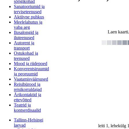
söögikohad
Sanatooriumid ja
terviseteenused
Aktiivne puhkus
Meelelahutus ja
vaba aeg
Laen kaarti.
Ilusalongid ja
iluteenused
Autorent ja
transport
Ostukohad ja
teenused
Mood ja riidepoed
Konverentsiruumid
ja peoruumid
Vaatamisväärsused
Reisibürood ja
reisikorraldajad
Ärikontaktid ja
ettevõtted
Teatrid ja
kontserdisaalid
Tallinn-Helsingi
laevad
leiti 1, lehekülg