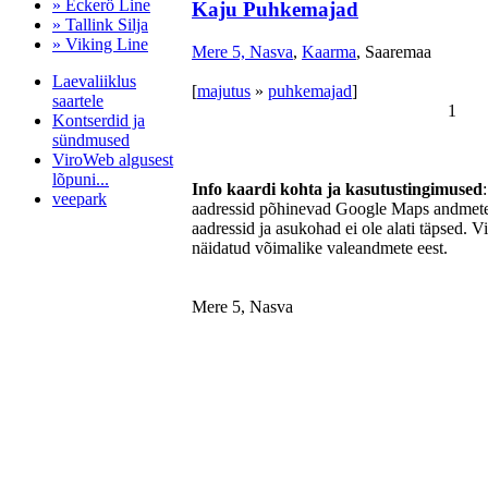
» Eckerö Line
Kaju Puhkemajad
» Tallink Silja
» Viking Line
Mere 5, Nasva
,
Kaarma
, Saaremaa
Laevaliiklus
[
majutus
»
puhkemajad
]
saartele
1
Kontserdid ja
sündmused
ViroWeb algusest
lõpuni...
Info kaardi kohta ja kasutustingimused
veepark
aadressid põhinevad Google Maps andmetel
aadressid ja asukohad ei ole alati täpsed. V
näidatud võimalike valeandmete eest.
Pärnu majoitus
huoneisto.eu
Mere 5, Nasva