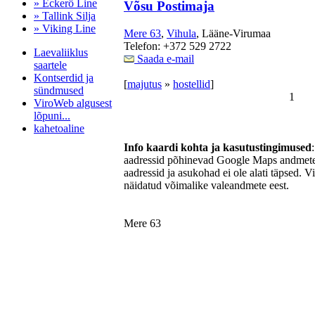
» Eckerö Line
Võsu Postimaja
» Tallink Silja
» Viking Line
Mere 63
,
Vihula
, Lääne-Virumaa
Telefon: +372 529 2722
Laevaliiklus
Saada e-mail
saartele
Kontserdid ja
[
majutus
»
hostellid
]
sündmused
1
ViroWeb algusest
lõpuni...
kahetoaline
Info kaardi kohta ja kasutustingimused
aadressid põhinevad Google Maps andmetel
aadressid ja asukohad ei ole alati täpsed. V
Pärnu majoitus
näidatud võimalike valeandmete eest.
huoneisto.eu
Mere 63