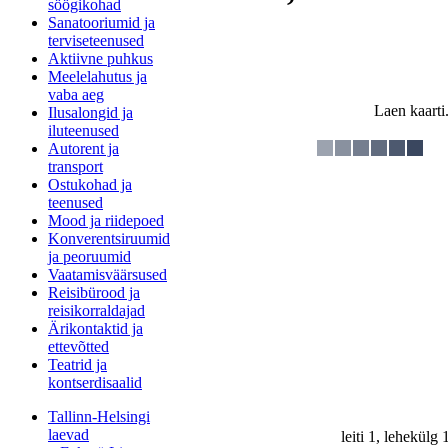
söögikohad
Sanatooriumid ja
terviseteenused
Aktiivne puhkus
Meelelahutus ja
vaba aeg
Laen kaarti.
Ilusalongid ja
iluteenused
Autorent ja
transport
Ostukohad ja
teenused
Mood ja riidepoed
Konverentsiruumid
ja peoruumid
Vaatamisväärsused
Reisibürood ja
reisikorraldajad
Ärikontaktid ja
ettevõtted
Teatrid ja
kontserdisaalid
Tallinn-Helsingi
laevad
leiti 1, lehekülg