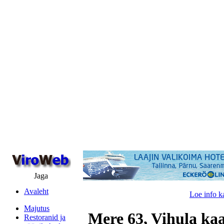
Jaga
Avaleht
Loe info k
Majutus
Mere 63, Vihula ka
Restoranid ja