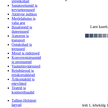
söögikohad
Sanatooriumid ja
terviseteenused
Aktiivne puhkus
Meelelahutus ja
vaba aeg
Laen kaarti.
Ilusalongid ja
iluteenused
Autorent ja
transport
Ostukohad ja
teenused
Mood ja riidepoed
Konverentsiruumid
ja peoruumid
Vaatamisväärsused
Reisibürood ja
reisikorraldajad
Ärikontaktid ja
ettevõtted
Teatrid ja
kontserdisaalid
Tallinn-Helsingi
laevad
leiti 1, lehekülg