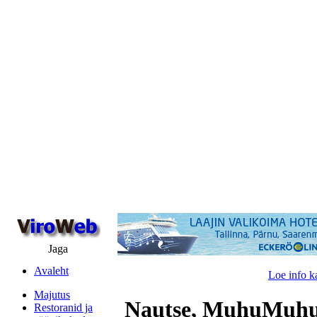
Jaga
Avaleht
Loe info k
Majutus
Nautse, MuhuMuhu
Restoranid ja