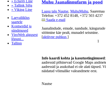
» Eckerö Line
Muhu Jaanalinnufarm ja pood
» Tallink Silja
» Viking Line
Laasu talu Nautse
,
MuhuMuhu
, Saaremaa
Telefon: +372 452 8148, +372 503 4237
Laevaliiklus
Saada e-mail
saartele
Kontserdid ja
Jaanalindude, emude, nandude, kängurude 
sündmused
söötmine käe pealt, munadel seismine.
ViroWeb algusest
[
aktiivne puhkus
]
lõpuni...
1
Tallinn
Info kaardi kohta ja kasutustingimused
Pärnu majoitus
aadressid põhinevad Google Maps andmetel
huoneisto.eu
aadressid ja asukohad ei ole alati täpsed. V
näidatud võimalike valeandmete eest.
Nautse