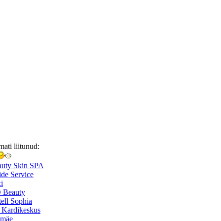
mati liitunud:
auty Skin SPA
de Service
i
 Beauty
ell Sophia
 Kardikeskus
smäe