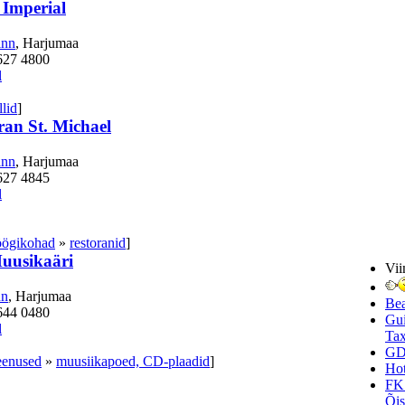
 Imperial
inn
, Harjumaa
627 4800
l
llid
]
ran St. Michael
inn
, Harjumaa
627 4845
l
söögikohad
»
restoranid
]
Muusikaäri
Vii
nn
, Harjumaa
Be
644 0480
Gui
l
Tax
GD
eenused
»
muusiikapoed, CD-plaadid
]
Hot
FK
Õi