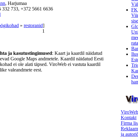
inn
, Harjumaa
Väl
6 332 733, +372 5661 6636
FK
l
Vii
sis
söögikohad
»
restoranid
]
Glo
1
Uni
mee
rata
Bar
ohta ja kasutustingimused
: Kaart ja kaardil näidatud
Ilu
nevad Google Maps andmetele. Kaardil näidatud Eesti
Est
ukohad ei ole alati täpsed. ViroWeb ei vastuta kaardil
Tri
ike valeandmete eest.
Kar
Den
ham
ViroWeb
Kontakt
Firma li
Reklaam
ja autor