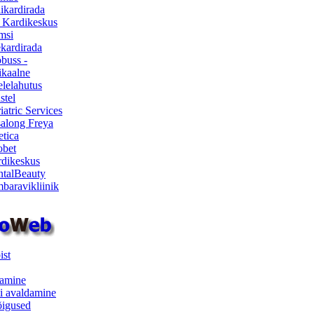
ikardirada
 Kardikeskus
msi
ekardirada
buss -
kaalne
lelahutus
stel
iatric Services
salong Freya
etica
obet
dikeskus
talBeauty
baravikliinik
ist
samine
i avaldamine
iõigused