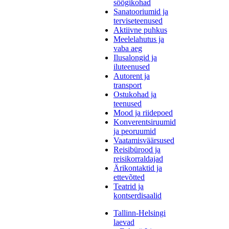
söögikohad
Sanatooriumid ja
terviseteenused
Aktiivne puhkus
Meelelahutus ja
vaba aeg
Ilusalongid ja
iluteenused
Autorent ja
transport
Ostukohad ja
teenused
Mood ja riidepoed
Konverentsiruumid
ja peoruumid
Vaatamisväärsused
Reisibürood ja
reisikorraldajad
Ärikontaktid ja
ettevõtted
Teatrid ja
kontserdisaalid
Tallinn-Helsingi
laevad