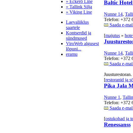
» Eckerö Line
Baltic Hotel
» Tallink Silja
» Viking Line
Nunne 14
,
Tall
Telefon: +372 
Laevaliiklus
Saada e-mai
saartele
Kontserdid ja
[
majutus
»
hote
sündmused
Juusturesto
ViroWeb algusest
lõpuni...
Nunne 14
,
Tall
eramu
Telefon: +372 
Saada e-mai
Juusturestoran.
Pärnu majoitus
[
restoranid ja 
huoneisto.eu
Pika Jala 
Nunne 1
,
Talli
Telefon: +372 
Saada e-mai
[
ostukohad ja t
Renessanss