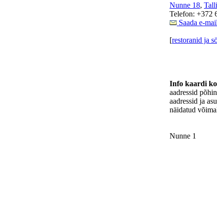
Nunne 18
,
Tall
Telefon: +372 
Saada e-mai
[
restoranid ja 
Info kaardi k
aadressid põhi
aadressid ja as
näidatud võimal
Nunne 1