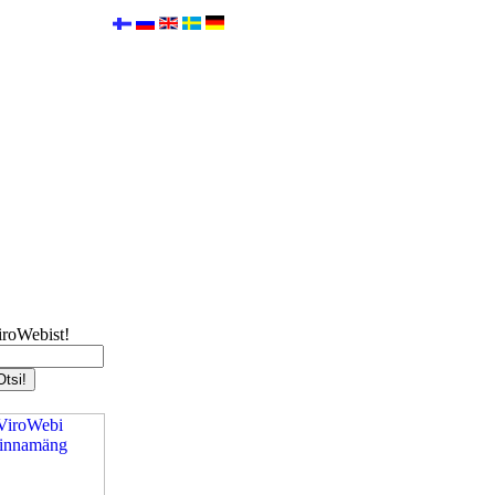
iroWebist!