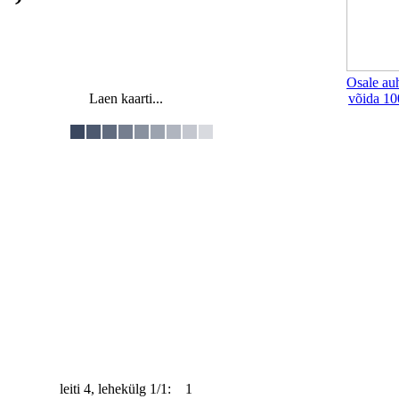
Osale au
Laen kaarti...
võida 10
leiti 4, lehekülg 1/1: 1