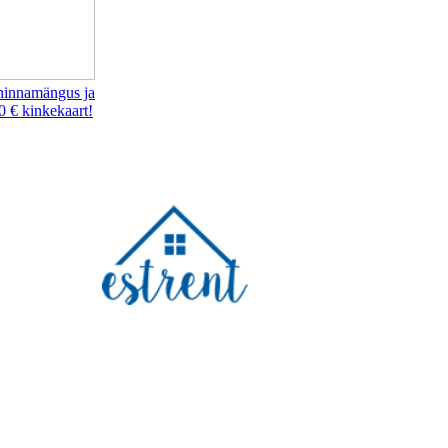
hinnamängus ja
0 € kinkekaart!