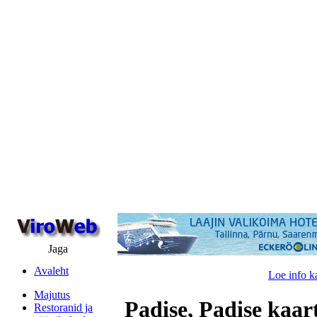
Jaga
Avaleht
Loe info k
Majutus
Padise, Padise kaar
Restoranid ja