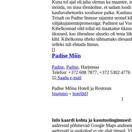
Kuna tol ajal oli juba olemas ka maantee, m
mööda, on üsna tõenäoline, et sadam loodi
kaubavahetuseks soodsasse paika. Kaubasad
Teisalt on Padise linnuse rajamist seotud 
väljakujunemisprotsessiga: Padisest sai V
Kihelkonnad olid tollal nii maakaitse üksus
üksused, kus ühenduse aluseks oli tema li
kihl. Kihelkonna üheks tähtsamaks ülesande
selleks tuli ehitada linnus.
[]
Padise Mõis
Padise
,
Padise
, Harjumaa
Telefon: +372 608 7877, +372 5302 4776
Saada e-mail
Padise Mõisa Hotell ja Restoran
[
majutus
»
hotellid
]
1
Info kaardi kohta ja kasutustingimused
aadressid põhinevad Google Maps andmetel
aadressid ja asukohad ei ole alati täpsed. V