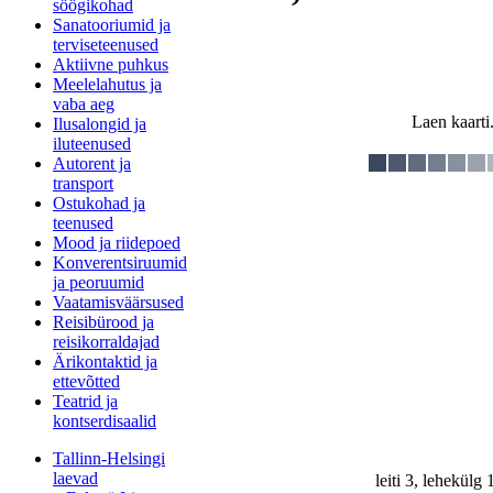
söögikohad
Sanatooriumid ja
terviseteenused
Aktiivne puhkus
Meelelahutus ja
vaba aeg
Laen kaarti.
Ilusalongid ja
iluteenused
Autorent ja
transport
Ostukohad ja
teenused
Mood ja riidepoed
Konverentsiruumid
ja peoruumid
Vaatamisväärsused
Reisibürood ja
reisikorraldajad
Ärikontaktid ja
ettevõtted
Teatrid ja
kontserdisaalid
Tallinn-Helsingi
laevad
leiti 3, lehekülg