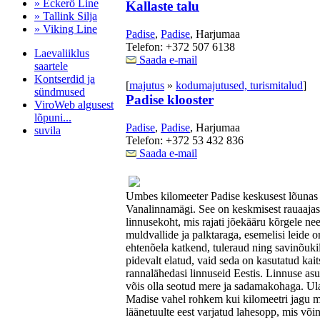
» Eckerö Line
Kallaste talu
» Tallink Silja
» Viking Line
Padise
,
Padise
, Harjumaa
Telefon: +372 507 6138
Laevaliiklus
Saada e-mail
saartele
Kontserdid ja
[
majutus
»
kodumajutused, turismitalud
]
sündmused
Padise klooster
ViroWeb algusest
lõpuni...
Padise
,
Padise
, Harjumaa
suvila
Telefon: +372 53 432 836
Saada e-mail
Pärnu majoitus
huoneisto.eu
Umbes kilomeeter Padise keskusest lõunas 
Vanalinnamägi. See on keskmisest rauaajast 
linnusekoht, mis rajati jõekääru kõrgele ne
muldvallide ja palktaraga, esemelisi leide 
ehtenõela katkend, tuleraud ning savinõukil
pidevalt elatud, vaid seda on kasutatud kait
rannalähedasi linnuseid Eestis. Linnuse asu
võis olla seotud mere ja sadamakohaga. Ula
Madise vahel rohkem kui kilomeetri jagu m
läänetuulte eest varjatud lahesopp, mis või