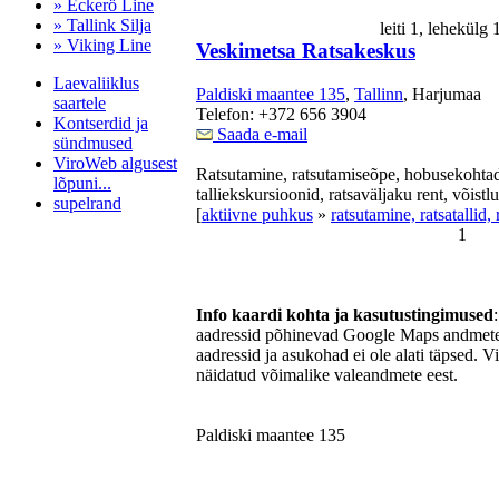
» Eckerö Line
» Tallink Silja
leiti 1, lehekülg
» Viking Line
Veskimetsa Ratsakeskus
Laevaliiklus
Paldiski maantee 135
,
Tallinn
, Harjumaa
saartele
Telefon: +372 656 3904
Kontserdid ja
Saada e-mail
sündmused
ViroWeb algusest
Ratsutamine, ratsutamiseõpe, hobusekohtade
lõpuni...
talliekskursioonid, ratsaväljaku rent, võistl
supelrand
[
aktiivne puhkus
»
ratsutamine, ratsatallid,
1
Pärnu majoitus
huoneisto.eu
Info kaardi kohta ja kasutustingimused
aadressid põhinevad Google Maps andmetel
aadressid ja asukohad ei ole alati täpsed. V
näidatud võimalike valeandmete eest.
Paldiski maantee 135