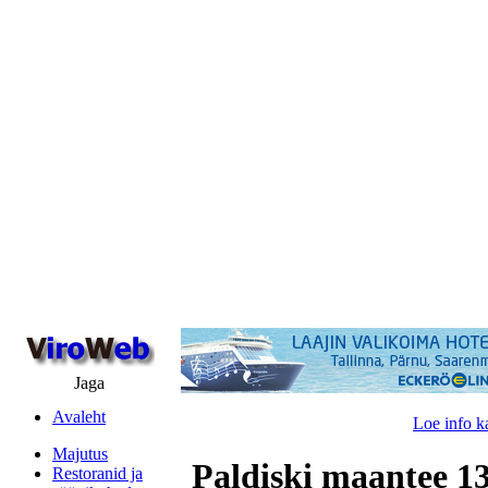
Jaga
Avaleht
Loe info k
Majutus
Paldiski maantee 13
Restoranid ja