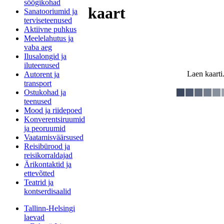
söögikohad
kaart
Sanatooriumid ja
terviseteenused
Aktiivne puhkus
Meelelahutus ja
vaba aeg
Ilusalongid ja
iluteenused
Laen kaarti.
Autorent ja
transport
Ostukohad ja
teenused
Mood ja riidepoed
Konverentsiruumid
ja peoruumid
Vaatamisväärsused
Reisibürood ja
reisikorraldajad
Ärikontaktid ja
ettevõtted
Teatrid ja
kontserdisaalid
Tallinn-Helsingi
laevad