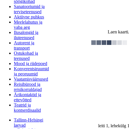
söögikohad
Sanatooriumid ja
terviseteenused
Aktiivne puhkus
Meelelahutus ja
vaba aeg
Laen kaarti.
Ilusalongid ja
iluteenused
Autorent ja
transport
Ostukohad ja
teenused
Mood ja riidepoed
Konverentsiruumid
ja peoruumid
Vaatamisväärsused
Reisibürood ja
reisikorraldajad
Ärikontaktid ja
ettevõtted
Teatrid ja
kontserdisaalid
Tallinn-Helsingi
laevad
leiti 1, lehekülg