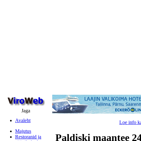
Jaga
Avaleht
Loe info k
Majutus
Paldiski maantee 24
Restoranid ja