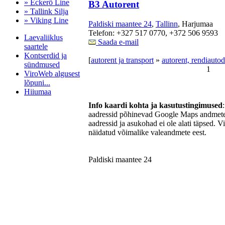
» Eckerö Line
B3 Autorent
» Tallink Silja
» Viking Line
Paldiski maantee 24
,
Tallinn
, Harjumaa
Telefon: +327 517 0770, +372 506 9593
Laevaliiklus
Saada e-mail
saartele
Kontserdid ja
[
autorent ja transport
»
autorent, rendiautod
sündmused
1
ViroWeb algusest
lõpuni...
Hiiumaa
Info kaardi kohta ja kasutustingimused
aadressid põhinevad Google Maps andmetel
aadressid ja asukohad ei ole alati täpsed. V
Pärnu majoitus
näidatud võimalike valeandmete eest.
huoneisto.eu
Paldiski maantee 24