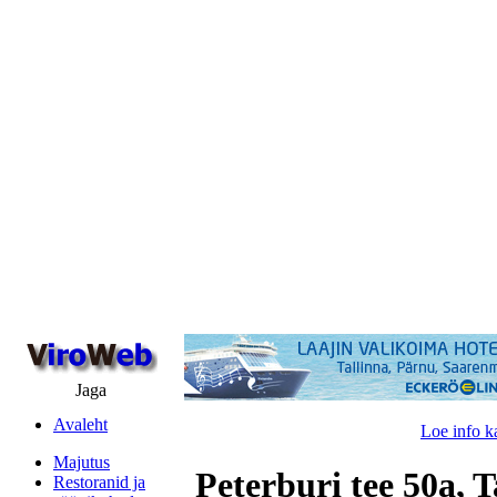
Jaga
Avaleht
Loe info k
Majutus
Peterburi tee 50a, T
Restoranid ja