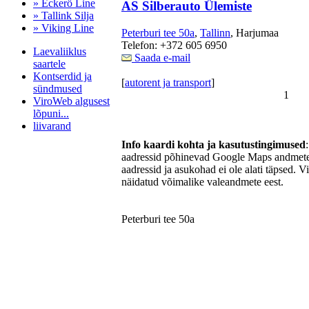
» Eckerö Line
AS Silberauto Ülemiste
» Tallink Silja
» Viking Line
Peterburi tee 50a
,
Tallinn
, Harjumaa
Telefon: +372 605 6950
Laevaliiklus
Saada e-mail
saartele
Kontserdid ja
[
autorent ja transport
]
sündmused
1
ViroWeb algusest
lõpuni...
liivarand
Info kaardi kohta ja kasutustingimused
aadressid põhinevad Google Maps andmetel
aadressid ja asukohad ei ole alati täpsed. V
Pärnu majoitus
näidatud võimalike valeandmete eest.
huoneisto.eu
Peterburi tee 50a