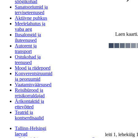
söögikohad
Sanatooriumid ja
terviseteenused
Aktiivne puhkus
Meelelahutus ja
vaba aeg
Laen kaarti.
Ilusalongid ja
iluteenused
Autorent ja
transport
Ostukohad ja
teenused
Mood ja riidepoed
Konverentsiruumid
ja peoruumid
Vaatamisväärsused
Reisibürood ja
reisikorraldajad
Ärikontaktid ja
ettevõtted
Teatrid ja
kontserdisaalid
Tallinn-Helsingi
laevad
leiti 1, lehekülg