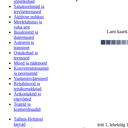
söögikohad
Sanatooriumid ja
terviseteenused
Aktiivne puhkus
Meelelahutus ja
vaba aeg
Laen kaarti.
Ilusalongid ja
iluteenused
Autorent ja
transport
Ostukohad ja
teenused
Mood ja riidepoed
Konverentsiruumid
ja peoruumid
Vaatamisväärsused
Reisibürood ja
reisikorraldajad
Ärikontaktid ja
ettevõtted
Teatrid ja
kontserdisaalid
Tallinn-Helsingi
laevad
leiti 1, lehekülg