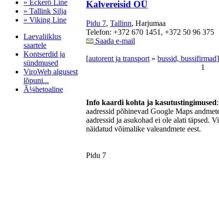
» Eckerö Line
Kalvereisid OÜ
» Tallink Silja
» Viking Line
Pidu 7
,
Tallinn
, Harjumaa
Telefon: +372 670 1451, +372 50 96 375
Laevaliiklus
Saada e-mail
saartele
Kontserdid ja
[
autorent ja transport
»
bussid, bussifirmad
]
sündmused
1
ViroWeb algusest
lõpuni...
Ã¼hetoaline
Info kaardi kohta ja kasutustingimused
aadressid põhinevad Google Maps andmetel
aadressid ja asukohad ei ole alati täpsed. V
Pärnu majoitus
näidatud võimalike valeandmete eest.
huoneisto.eu
Pidu 7