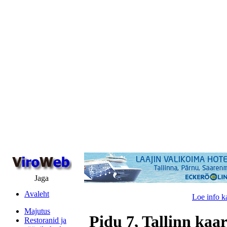
Jaga
Avaleht
Loe info k
Majutus
Pidu 7, Tallinn kaar
Restoranid ja