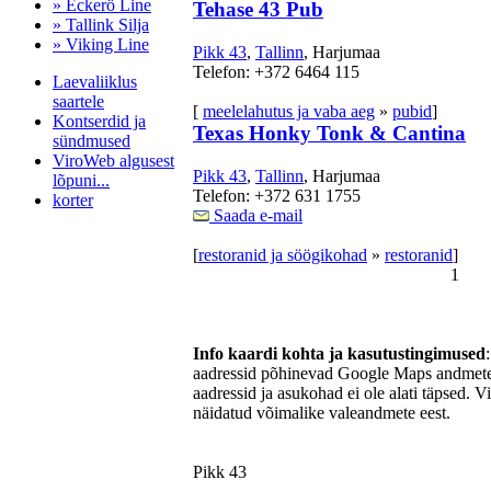
» Eckerö Line
Tehase 43 Pub
» Tallink Silja
» Viking Line
Pikk 43
,
Tallinn
, Harjumaa
Telefon: +372 6464 115
Laevaliiklus
saartele
[
meelelahutus ja vaba aeg
»
pubid
]
Kontserdid ja
Texas Honky Tonk & Cantina
sündmused
ViroWeb algusest
Pikk 43
,
Tallinn
, Harjumaa
lõpuni...
Telefon: +372 631 1755
korter
Saada e-mail
[
restoranid ja söögikohad
»
restoranid
]
1
Pärnu majoitus
huoneisto.eu
Info kaardi kohta ja kasutustingimused
aadressid põhinevad Google Maps andmetel
aadressid ja asukohad ei ole alati täpsed. V
näidatud võimalike valeandmete eest.
Pikk 43