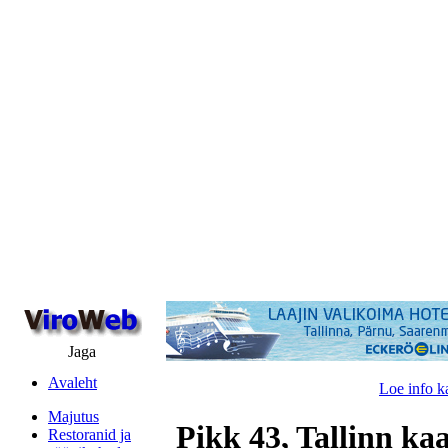
Jaga
Avaleht
Loe info k
Majutus
Pikk 43, Tallinn ka
Restoranid ja