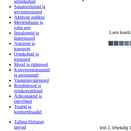
söögikohad
Sanatooriumid ja
terviseteenused
Aktiivne puhkus
Meelelahutus ja
vaba aeg
Laen kaarti.
Ilusalongid ja
iluteenused
Autorent ja
transport
Ostukohad ja
teenused
Mood ja riidepoed
Konverentsiruumid
ja peoruumid
Vaatamisväärsused
Reisibürood ja
reisikorraldajad
Ärikontaktid ja
ettevõtted
Teatrid ja
kontserdisaalid
Tallinn-Helsingi
laevad
leiti 2, lehekülg